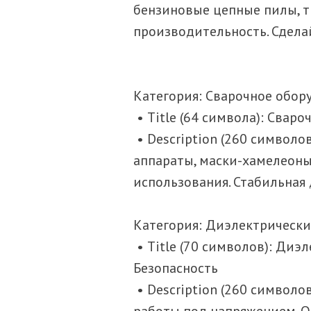
бензиновые цепные пилы, тр
производительность. Сделай
Категория: Сварочное обор
• Title (64 символа): Свар
• Description (260 символ
аппараты, маски-хамелеон
использования. Стабильная 
Категория: Диэлектрическ
• Title (70 символов): Ди
Безопасность
• Description (260 символ
работы под напряжением. От