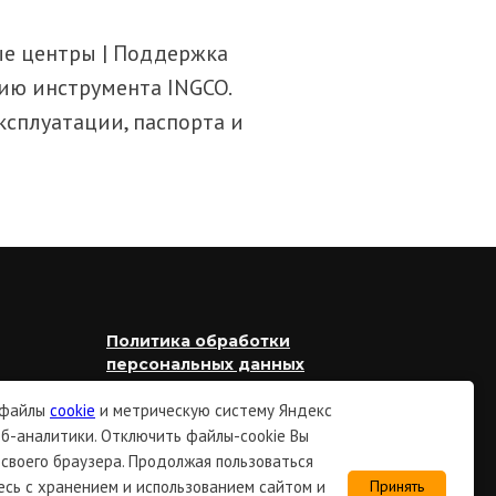
ные центры | Поддержка
ию инструмента INGCO.
ксплуатации, паспорта и
Политика обработки
персональных данных
Согласие на обработку
 файлы
cookie
и метрическую систему Яндекс
персональных данных
б-аналитики. Отключить файлы-cookie Вы
Политика использования
своего браузера. Продолжая пользоваться
файлов cookie
есь с хранением и использованием сайтом и
Принять