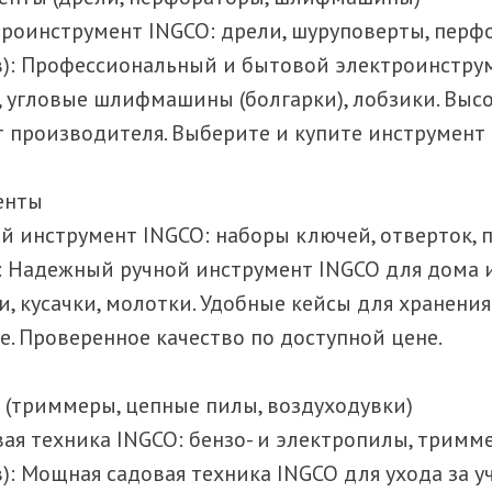
ктроинструмент INGCO: дрели, шуруповерты, перф
ов): Профессиональный и бытовой электроинструм
 угловые шлифмашины (болгарки), лобзики. Высо
т производителя. Выберите и купите инструмент
енты
ной инструмент INGCO: наборы ключей, отверток, 
а): Надежный ручной инструмент INGCO для дома 
, кусачки, молотки. Удобные кейсы для хранения.
. Проверенное качество по доступной цене.
а (триммеры, цепные пилы, воздуходувки)
овая техника INGCO: бензо- и электропилы, тримм
в): Мощная садовая техника INGCO для ухода за у