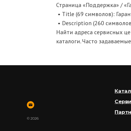
Страница «Поддержка» / «Г
• Title (69 символов): Гар
• Description (260 символ
Найти адреса сервисных цен
каталоги. Часто задаваемые
Катал
Серви
Партн
© 2026