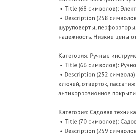
• Title (68 символов): Эле
• Description (258 символ
шуруповерты, перфораторы,
надежность. Низкие цены о
Категория: Ручные инструм
• Title (66 символов): Руч
• Description (252 символ
ключей, отверток, пассатижи
антикоррозионное покрытие
Категория: Садовая техник
• Title (70 символов): Сад
• Description (259 символо