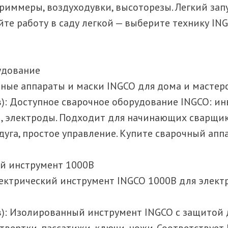
иммеры, воздуходувки, высоторезы. Легкий запу
те работу в саду легкой — выберите технику IN
удование
очные аппараты и маски INGCO для дома и мастер
ов): Доступное сварочное оборудование INGCO: и
ы, электроды. Подходит для начинающих сварщи
дуга, простое управление. Купите сварочный аппа
ий инструмент 1000В
электрический инструмент INGCO 1000В для элект
ов): Изолированный инструмент INGCO с защитой 
вертки, пассатижи, ключи, ножи. Соответствует