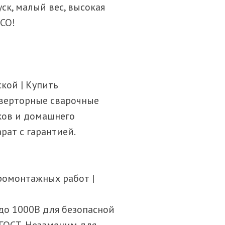
ск, малый вес, высокая
GCO!
ской | Купить
нверторные сварочные
ков и домашнего
рат с гарантией.
ромонтажных работ |
до 1000В для безопасной
 ГОСТ. Незаменим для