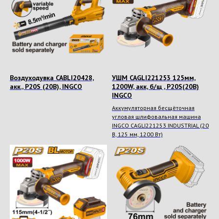
Воздуходувка CABLI20428,
УШМ CAGLI221253 125мм,
акк., P20S (20В), INGCO
1200W, акк, б/щ , P20S(20В)
INGCO
Аккумуляторная бесщёточная
угловая шлифовальная машина
INGCO CAGLI221253 INDUSTRIAL (20
В, 125 мм, 1200 Вт)