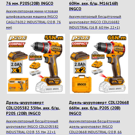
76 мм, P20S(20В) INGCO
60Нм, акк, б/щ, M16(16В)
INGCO
Аккумуляторная мини-угловая
шлифовальная машина INGCO
Аккумуляторный бесщёточный
CAGLI76012 INDUSTRIAL (20 В, 76
шуруповёрт INGCO CDLI16682
мм)
INDUSTRIAL (16 В, 60 Нм, 22+1)
Дрель-шуруповерт
Дрель-шуруповерт CDLI20668
CDLI205582 55Нм, акк, б/щ,
66Нм, акк, б/щ, P20S (20В)
P20S (20В) INGCO
INGCO
Аккумуляторный бесщёточный
Аккумуляторная бесщёточная
шуруповёрт INGCO CDLI205582
дрель-шуруповёрт INGCO
INDUSTRIAL (20 В, 55 Нм, 22+1
CDLI20668 INDUSTRIAL (20 В, 66