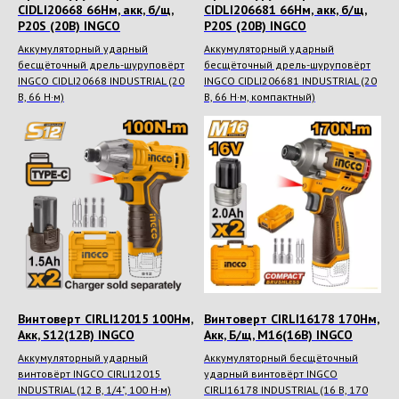
CIDLI20668 66Нм, акк, б/щ,
CIDLI206681 66Нм, акк, б/щ,
P20S (20В) INGCO
P20S (20В) INGCO
Аккумуляторный ударный
Аккумуляторный ударный
бесщёточный дрель-шуруповёрт
бесщёточный дрель-шуруповёрт
INGCO CIDLI20668 INDUSTRIAL (20
INGCO CIDLI206681 INDUSTRIAL (20
В, 66 Н·м)
В, 66 Н·м, компактный)
Винтоверт CIRLI12015 100Нм,
Винтоверт CIRLI16178 170Нм,
Акк, S12(12В) INGCO
Акк, Б/щ, M16(16В) INGCO
Аккумуляторный ударный
Аккумуляторный бесщёточный
винтовёрт INGCO CIRLI12015
ударный винтовёрт INGCO
INDUSTRIAL (12 В, 1/4", 100 Н·м)
CIRLI16178 INDUSTRIAL (16 В, 170