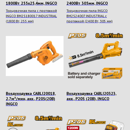
1800Вт 255х25,4мм, INGCO
2400Вт 305мм, INGCO
Торцовочная пила с протяжкой
Торцовочная пила INGCO
INGCO BM2S180017 INDUSTRIAL
BM2S24007 INDUSTRIAL с
(1800 Вт, 255 мм)
протяжкой (2400 Вт, 305 мм)
Воздуходувка CABLI20018,
Воздуходувка CABLI20323,
2,7м³/мин, акк., P20S(20В)
акк., P20S (20В), INGCO
INGCO