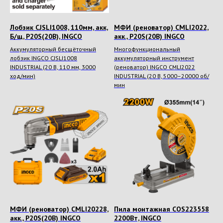
Лобзик CJSLI1008, 110мм, акк,
МФИ (реноватор) CMLI2022,
Б/щ, P20S(20В), INGCO
акк., P20S(20В) INGCO
Аккумуляторный бесщёточный
Многофункциональный
лобзик INGCO CJSLI1008
аккумуляторный инструмент
INDUSTRIAL (20 В, 110 мм, 3000
(реноватор) INGCO CMLI2022
ход/мин)
INDUSTRIAL (20 В, 5000–20000 об/
мин
МФИ (реноватор) CMLI20228,
Пила монтажная COS223558
акк., P20S(20В) INGCO
2200Вт, INGCO