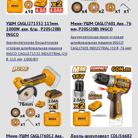
УШМ CAGLI271532 115мм,
Мини-УШМ CAGLI7601 Акк., 76
1000W, акк, б/щ , P20S(20В)
мм, P20S(20В) INGCO
INGCO
Аккумуляторная мини-угловая
Аккумуляторная бесщёточная
шлифовальная машина INGCO
угловая шлифовальная машина
CAGLI7601 INDUSTRIAL (20 В, 76 мм)
INGCO CAGLI271532 INDUSTRIAL (20
В, 115 мм, 1000 Вт)
Мини-УШМ CAGLI76012 Акк.,
Дрель-шуруповерт CDLI16682