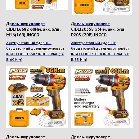
Дрель-шуруповерт
Дрель-шуруповерт
CIDLI16682 60Нм, акк, б/щ,
CIDLI20558 55Нм, акк, б/щ,
M16(16В) INGCO
P20S (20В) INGCO
Аккумуляторный ударный
Аккумуляторный ударный
бесщёточный дрель-шуруповёрт
бесщёточный дрель-шуруповёрт
INGCO CIDLI16682 INDUSTRIAL (16
INGCO CIDLI20558 INDUSTRIAL (20
В, 60 Н·м)
В, 55 Н·м)
Дрель-шуруповерт
Дрель-шуруповерт