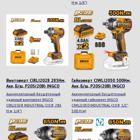
Н·м, 1/4")
Винтоверт CIRLI2028 285Нм,
Гайковерт CIWLI2050 500Нм,
Акк, Б/щ, P20S(20В) INGCO
Акк, Б/щ, P20S(20В) INGCO
Аккумуляторный бесщёточный
Аккумуляторный бесщёточный
ударный винтовёрт INGCO
ударный гайковерт INGCO
CIRLI2028 INDUSTRIAL (20 В, 285
CIWLI2050 INDUSTRIAL (20 В, 1/2",
Н·м, 1/4")
500 Н·м)