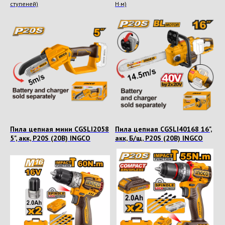
ступеней)
Н·м)
Пила цепная мини CGSLI2058
Пила цепная CGSLI40168 16",
5", акк, P20S (20В) INGCO
акк, Б/щ, P20S (20В) INGCO