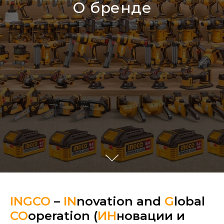
О бренде
INGCO
–
IN
novation and
G
lobal
CO
operation (
ИН
новации и