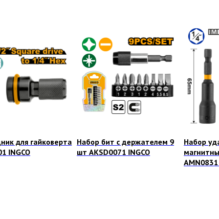
ник для гайковерта
Набор бит с держателем 9
Набор уд
1 INGCO
шт AKSD0071 INGCO
магнитны
AMN0831