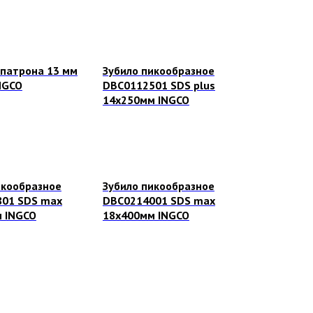
 патрона 13 мм
Зубило пикообразное
NGCO
DBC0112501 SDS plus
14х250мм INGCO
икообразное
Зубило пикообразное
01 SDS max
DBC0214001 SDS max
 INGCO
18х400мм INGCO