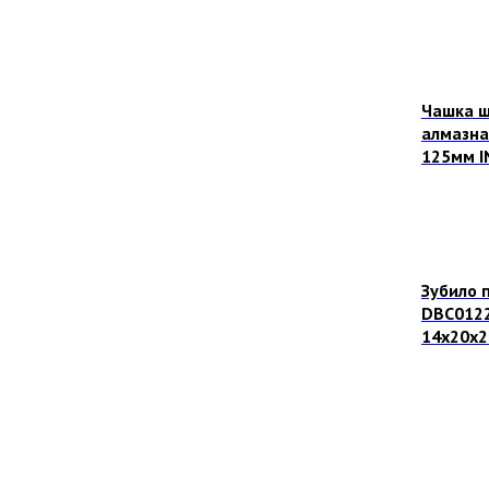
Чашка 
алмазн
125мм 
Зубило 
DBC0122
14х20х2