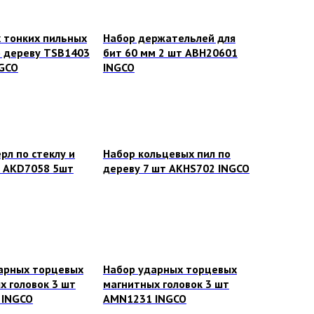
х тонких пильных
Набор держательлей для
о дереву TSB1403
бит 60 мм 2 шт ABH20601
GCO
INGCO
рл по стеклу и
Набор кольцевых пил по
 AKD7058 5шт
дереву 7 шт AKHS702 INGCO
арных торцевых
Набор ударных торцевых
х головок 3 шт
магнитных головок 3 шт
 INGCO
AMN1231 INGCO