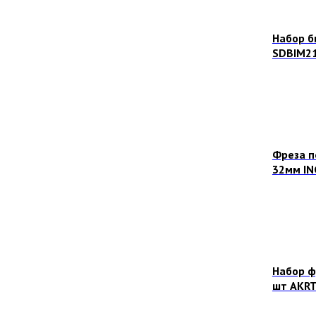
Набор б
SDBIM2
Фреза п
32мм I
Набор ф
шт AKRT