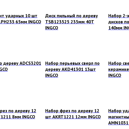
ит ударных 10 шт
Диск пильный по дереву
Набор 2-
1PH233 65мм INGCO
TSB123525 235мм 40Т
дисков п
INGCO
140мм IN
о дереву ADCS3201
Набор перьевых сверл по
Набор све
NGCO
дереву AKD41301 13шт
керамике
INGCO
INGCO
рез по дереву 12
Набор фрез по дереву 12
Набор уд
1211 8мм INGCO
шт AKRT1221 12мм INGCO
магнитны
AMN1031