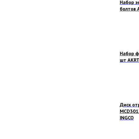
Набор э
болтов 
Набор ф
шт AKRT
Диск от
MCD301
INGCO