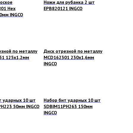
лоское
Ножи для рубанка 2 шт
01 Hex
EPB820121 INGCO
0мм INGCO
езной по металлу
Диск отрезной по металлу
1 125х1,2мм
MCD162301 230х1,6мм
INGCO
т ударных 10 шт
Набор бит ударных 10 шт
H223 50мм INGCO
SDBIM11PH263 150мм
INGCO