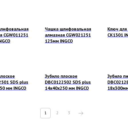
шлифовальная
Чашка шлифовальная
Ключ для
ая CGW011251
алмазная CGW021251
CK1301 I
INGCO
125мм INGCO
плоское
Зубило плоское
Зубило п
501 SDS plus
DBC0122502 SDS plus
DBC02128
50 мм INGCO
14х40х250 мм INGCO
18х300мм
1
2
3