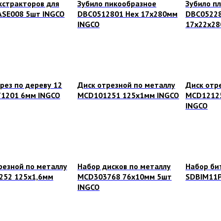
кстракторов для
Зубило пикообразное
Зубило п
ASE008 5шт INGCO
DBC0512801 Hex 17х280мм
DBC05228
INGCO
17х22х28
рез по дереву 12
Диск отрезной по металлу
Диск отр
1201 6мм INGCO
MCD101251 125х1мм INGCO
MCD12125
INGCO
резной по металлу
Набор дисков по металлу
Набор би
252 125х1,6мм
MCD303768 76х10мм 5шт
SDBIM11P
INGCO