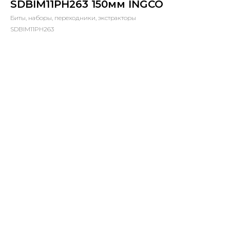
SDBIM11PH263 150мм INGCO
Биты, наборы, переходники, экстракторы
SDBIM11PH263