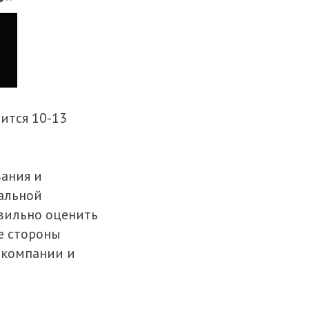
оится 10-13
вания и
тальной
авильно оценить
е стороны
 компании и