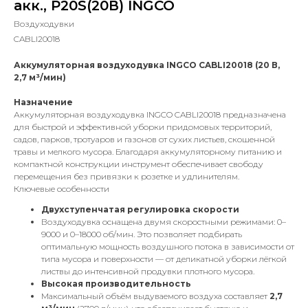
акк., P20S(20В) INGCO
Воздуходувки
CABLI20018
Аккумуляторная воздуходувка INGCO CABLI20018 (20 В,
2,7 м³/мин)
Назначение
Аккумуляторная воздуходувка INGCO CABLI20018 предназначена
для быстрой и эффективной уборки придомовых территорий,
садов, парков, тротуаров и газонов от сухих листьев, скошенной
травы и мелкого мусора. Благодаря аккумуляторному питанию и
компактной конструкции инструмент обеспечивает свободу
перемещения без привязки к розетке и удлинителям.
Ключевые особенности
Двухступенчатая регулировка скорости
Воздуходувка оснащена двумя скоростными режимами: 0–
9000 и 0–18000 об/мин. Это позволяет подбирать
оптимальную мощность воздушного потока в зависимости от
типа мусора и поверхности — от деликатной уборки лёгкой
листвы до интенсивной продувки плотного мусора.
Высокая производительность
Максимальный объём выдуваемого воздуха составляет
2,7