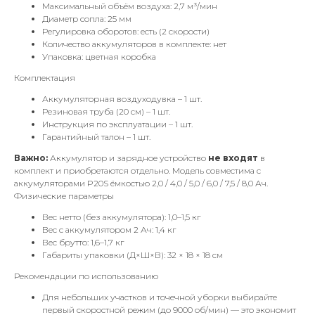
Максимальный объём воздуха: 2,7 м³/мин
Диаметр сопла: 25 мм
Регулировка оборотов: есть (2 скорости)
Количество аккумуляторов в комплекте: нет
Упаковка: цветная коробка
Комплектация
Аккумуляторная воздуходувка – 1 шт.
Резиновая труба (20 см) – 1 шт.
Инструкция по эксплуатации – 1 шт.
Гарантийный талон – 1 шт.
Важно:
Аккумулятор и зарядное устройство
не входят
в
комплект и приобретаются отдельно. Модель совместима с
аккумуляторами P20S ёмкостью 2,0 / 4,0 / 5,0 / 6,0 / 7,5 / 8,0 Ач.
Физические параметры
Вес нетто (без аккумулятора): 1,0–1,5 кг
Вес с аккумулятором 2 Ач: 1,4 кг
Вес брутто: 1,6–1,7 кг
Габариты упаковки (Д×Ш×В): 32 × 18 × 18 см
Рекомендации по использованию
Для небольших участков и точечной уборки выбирайте
первый скоростной режим (до 9000 об/мин) — это экономит