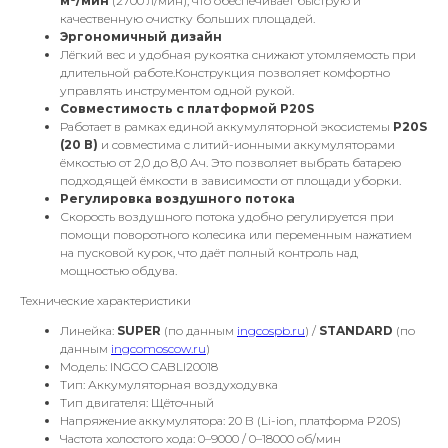
м³/мин
(2700 л/мин), что обеспечивает быструю и
качественную очистку больших площадей.
Эргономичный дизайн
Лёгкий вес и удобная рукоятка снижают утомляемость при
длительной работе.Конструкция позволяет комфортно
управлять инструментом одной рукой.
Совместимость с платформой P20S
Работает в рамках единой аккумуляторной экосистемы
P20S
(20 В)
и совместима с литий-ионными аккумуляторами
ёмкостью от 2,0 до 8,0 Ач. Это позволяет выбрать батарею
подходящей ёмкости в зависимости от площади уборки.
Регулировка воздушного потока
Скорость воздушного потока удобно регулируется при
помощи поворотного колесика или переменным нажатием
на пусковой курок, что даёт полный контроль над
мощностью обдува.
Технические характеристики
Линейка:
SUPER
(по данным
ingcospb.ru
) /
STANDARD
(по
данным
ingcomoscow.ru
)
Модель: INGCO CABLI20018
Тип: Аккумуляторная воздуходувка
Тип двигателя: Щёточный
Напряжение аккумулятора: 20 В (Li-ion, платформа P20S)
Частота холостого хода: 0–9000 / 0–18000 об/мин