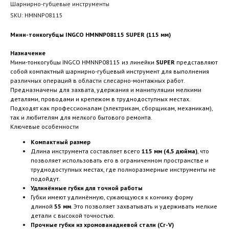
Шарнирно-губцевые инструменты
SKU:
HMNNP08115
Мини-тонкогубцы INGCO HMNNP08115 SUPER (115 мм)
Назначение
Мини-тонкогубцы INGCO HMNNP08115 из линейки
SUPER
представляют
собой компактный шарнирно-губцевый инструмент для выполнения
различных операций в области слесарно-монтажных работ.
Предназначены для захвата, удержания и манипуляции мелкими
деталями, проводами и крепежом в труднодоступных местах.
Подходят как профессионалам (электрикам, сборщикам, механикам),
так и любителям для мелкого бытового ремонта.
Ключевые особенности
Компактный размер
Длина инструмента составляет всего
115 мм (4,5 дюйма)
, что
позволяет использовать его в ограниченном пространстве и
труднодоступных местах, где полноразмерные инструменты не
подойдут.
Удлинённые губки для точной работы
Губки имеют удлинённую, сужающуюся к кончику форму
длиной
55 мм
. Это позволяет захватывать и удерживать мелкие
детали с высокой точностью.
Прочные губки из хромованадиевой стали (Cr-V)