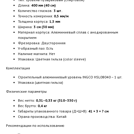
Длина:
400 мм (40 см)
Количество глазков:
3 шт.
Точность измерения:
0,5 мм/м
Толщина корпуса:
1,5 мм
Ширина:
3 см (30 мм)
Материал корпуса: Алюминиевый сплав с анодированным
покрытием
Фрезеровка: Двусторонняя
V-образный паз: Есть
Наличие магнита: Нет
Упаковка: Цветная гильза (color sleeve)
Комплектация
Строительный алюминиевый уровень INGCO HSL08040 – 1 шт.
Упаковка (цветная гильза)
Физические параметры
Вес нетто:
0,31–0,33 кг (310–330 г)
Вес брутто:
0,4 кг
Габариты упакованного товара (Д×Ш×В):
41 × 3 × 7 см
Страна производства: Китай
Рекомендации по использованию