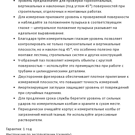
Уровень предназначен для проверки горизонтальных,
вертикальных и наклонных (под углом 45°) поверхностей при
строительных, отделочных и монтажных работах.
Для измерения приложите уровень к проверяемой поверхности
и наблюдайте за положением пузырька в соответствующем
глазке — центральное положение пузырька указывает на
идеальное выравнивание.
Благодаря трём измерительным глазкам уровень позволяет
контролировать не только горизонтальные и вертикальные
плоскости, но и наклон под 45°, что особенно полезно при
монтаже лестниц, стропильных систем и других конструкций.
V-образный паз позволяет измерять объекты с круглой
поверхностью — используйте это преимущество при работе с
трубами и цилиндрическими деталями.
Двусторонняя фрезеровка обеспечивает плотное прилегание к
измеряемой плоскости, что повышает точность измерений.
Амортизирующие заглушки защищают уровень от повреждений
при случайных падениях.
Для продления срока службы берегите уровень от сильных
ударов по измерительным колбам и храните в сухом месте.
Периодически очищайте корпус и измерительные колбы от
загрязнений мягкой тканью. Не используйте агрессивные
растворители.
Гарантия: 1 год
Инструкция по эксплуатации (скачать)