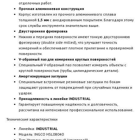
отделочных работ.
Прочная алюминиевая конструкция
Корпус изготовлен из прочного алюминиевого сплава
толщиной
1,5 мм
с анодированным покрытием. Благодаря этому
срок службы инструмента значительно выше.
Двусторонняя фрезеровка
Нижняя и передняя поверхности имеют тонкую двустороннюю
фрезеровку (double side milled), что улучшает точность
измерений и обеспечивает плотное прилегание к проверяемой
поверхности.
V-образный паз для измерения круглых поверхностей
Специальный V-образный паз позволяет измерять объекты с
круглой поверхностью (трубы, цилиндрические детали).
Амортизирующие заглушки
Специальные встроенные резиновые заглушки по бокам
защищают уровень от повреждений при случайных падениях и
ударах.
Принадлежность к линейке INDUSTRIAL
Гарантирует повышенную надёжность и долговечность,
рассчитана на интенсивное профессиональное использование.
Технические характеристики
Линейка:
INDUSTRIAL
Модель: INGCO HSL08040
Тип: Уровень пузырьковый (спиртовой)