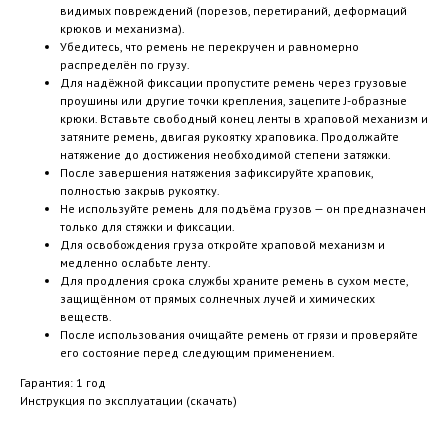
видимых повреждений (порезов, перетираний, деформаций
крюков и механизма).
Убедитесь, что ремень не перекручен и равномерно
распределён по грузу.
Для надёжной фиксации пропустите ремень через грузовые
проушины или другие точки крепления, зацепите J-образные
крюки. Вставьте свободный конец ленты в храповой механизм и
затяните ремень, двигая рукоятку храповика. Продолжайте
натяжение до достижения необходимой степени затяжки.
После завершения натяжения зафиксируйте храповик,
полностью закрыв рукоятку.
Не используйте ремень для подъёма грузов — он предназначен
только для стяжки и фиксации.
Для освобождения груза откройте храповой механизм и
медленно ослабьте ленту.
Для продления срока службы храните ремень в сухом месте,
защищённом от прямых солнечных лучей и химических
веществ.
После использования очищайте ремень от грязи и проверяйте
его состояние перед следующим применением.
Гарантия: 1 год
Инструкция по эксплуатации (скачать)