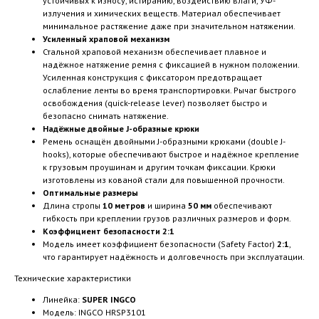
устойчивых к износу, истиранию, воздействию влаги, УФ-
излучения и химических веществ. Материал обеспечивает
минимальное растяжение даже при значительном натяжении.
Усиленный храповой механизм
Стальной храповой механизм обеспечивает плавное и
надёжное натяжение ремня с фиксацией в нужном положении.
Усиленная конструкция с фиксатором предотвращает
ослабление ленты во время транспортировки. Рычаг быстрого
освобождения (quick-release lever) позволяет быстро и
безопасно снимать натяжение.
Надёжные двойные J-образные крюки
Ремень оснащён двойными J-образными крюками (double J-
hooks), которые обеспечивают быстрое и надёжное крепление
к грузовым проушинам и другим точкам фиксации. Крюки
изготовлены из кованой стали для повышенной прочности.
Оптимальные размеры
Длина стропы
10 метров
и ширина
50 мм
обеспечивают
гибкость при креплении грузов различных размеров и форм.
Коэффициент безопасности 2:1
Модель имеет коэффициент безопасности (Safety Factor)
2:1
,
что гарантирует надёжность и долговечность при эксплуатации.
Технические характеристики
Линейка:
SUPER INGCO
Модель: INGCO HRSP3101