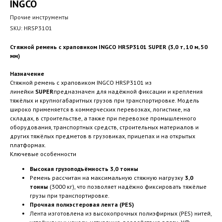
INGCO
Прочие инструменты
SKU:
HRSP3101
Стяжной ремень с храповиком INGCO HRSP3101 SUPER (3,0 т, 10 м, 50
мм)
Назначение
Стяжной ремень с храповиком INGCO HRSP3101 из
линейки
SUPER
предназначен для надёжной фиксации и крепления
тяжёлых и крупногабаритных грузов при транспортировке. Модель
широко применяется в коммерческих перевозках, логистике, на
складах, в строительстве, а также при перевозке промышленного
оборудования, транспортных средств, строительных материалов и
других тяжёлых предметов в грузовиках, прицепах и на открытых
платформах.
Ключевые особенности
Высокая грузоподъёмность 3,0 тонны
Ремень рассчитан на максимальную стяжную нагрузку
3,0
тонны
(3000 кг), что позволяет надёжно фиксировать тяжёлые
грузы при транспортировке.
Прочная полиэстеровая лента (PES)
Лента изготовлена из высокопрочных полиэфирных (PES) нитей,