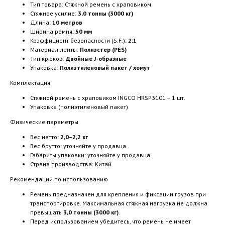
Тип товара: Стяжной ремень с храповиком
Стяжное усилие:
3,0 тонны (3000 кг)
Длина:
10 метров
Ширина ремня:
50 мм
Коэффициент безопасности (S.F.):
2:1
Материал ленты:
Полиэстер (PES)
Тип крюков:
Двойные J-образные
Упаковка:
Полиэтиленовый пакет / хомут
Комплектация
Стяжной ремень с храповиком INGCO HRSP3101 – 1 шт.
Упаковка (полиэтиленовый пакет)
Физические параметры
Вес нетто:
2,0–2,2 кг
Вес брутто: уточняйте у продавца
Габариты упаковки: уточняйте у продавца
Страна производства: Китай
Рекомендации по использованию
Ремень предназначен для крепления и фиксации грузов при
транспортировке. Максимальная стяжная нагрузка не должна
превышать
3,0 тонны (3000 кг)
.
Перед использованием убедитесь, что ремень не имеет