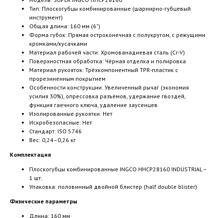
Тип: Плоскогубцы комбинированные (шарнирно-губцевый
инструмент)
Общая длина: 160 мм (6")
Форма губок: Прямая остроконечная с полукругом, с режущими
кромками/кусачками
Материал рабочей части: Хромованадиевая сталь (Cr-V)
Поверхностная обработка: Чёрная отделка и полировка
Материал рукояток: Трёхкомпонентный TPR-пластик с
прорезиненным покрытием
Особенности конструкции: Увеличенный рычаг (экономия
усилия 30%), опрессовка разъёмов, удержание гвоздей,
функция гаечного ключа, удаление заусенцев
Изолированные рукоятки: Нет
Искробезопасные: Нет
Стандарт: ISO 5746
Вес: 0,24–0,26 кг
Комплектация
Плоскогубцы комбинированные INGCO HHCP28160 INDUSTRIAL –
1 шт.
Упаковка: половинный двойной блистер (half double blister)
Физические параметры
Длина: 160 мм