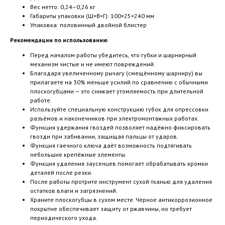
Вес нетто: 0,24–0,26 кг
Габариты упаковки (Ш×В×Г): 100×25×240 мм
Упаковка: половинный двойной блистер
Рекомендации по использованию
Перед началом работы убедитесь, что губки и шарнирный
механизм чистые и не имеют повреждений.
Благодаря увеличенному рычагу (смещённому шарниру) вы
прилагаете на 30% меньше усилий по сравнению с обычными
плоскогубцами — это снижает утомляемость при длительной
работе.
Используйте специальную конструкцию губок для опрессовки
разъёмов и наконечников при электромонтажных работах.
Функция удержания гвоздей позволяет надёжно фиксировать
гвозди при забивании, защищая пальцы от ударов.
Функция гаечного ключа даёт возможность подтягивать
небольшие крепёжные элементы.
Функция удаления заусенцев помогает обрабатывать кромки
деталей после резки.
После работы протрите инструмент сухой тканью для удаления
остатков влаги и загрязнений.
Храните плоскогубцы в сухом месте. Чёрное антикоррозионное
покрытие обеспечивает защиту от ржавчины, но требует
периодического ухода.