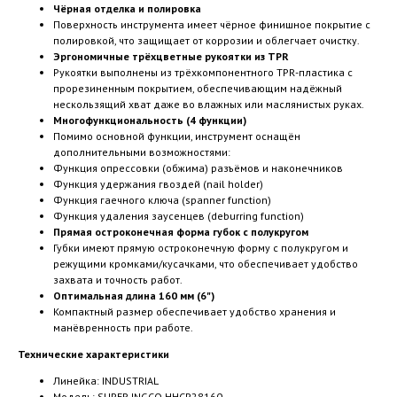
Чёрная отделка и полировка
Поверхность инструмента имеет чёрное финишное покрытие с
полировкой, что защищает от коррозии и облегчает очистку.
Эргономичные трёхцветные рукоятки из TPR
Рукоятки выполнены из трёхкомпонентного TPR-пластика с
прорезиненным покрытием, обеспечивающим надёжный
нескользящий хват даже во влажных или маслянистых руках.
Многофункциональность (4 функции)
Помимо основной функции, инструмент оснащён
дополнительными возможностями:
Функция опрессовки (обжима) разъёмов и наконечников
Функция удержания гвоздей (nail holder)
Функция гаечного ключа (spanner function)
Функция удаления заусенцев (deburring function)
Прямая остроконечная форма губок с полукругом
Губки имеют прямую остроконечную форму с полукругом и
режущими кромками/кусачками, что обеспечивает удобство
захвата и точность работ.
Оптимальная длина 160 мм (6")
Компактный размер обеспечивает удобство хранения и
манёвренность при работе.
Технические характеристики
Линейка: INDUSTRIAL
Модель: SUPER INGCO HHCP28160