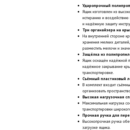
Ударопрочный полипроп
Ящик изготовлен из высок
истиранию и воздействию 
и надёжную защиту инстр
Три органайзера на кр
На внутренней стороне к
хранения мелких деталей,
разместить мелочи и знач
Защёлка из полипропил
Ящик оснащён надёжной пл
надёжное закрывание кры
транспортировке.
Съёмный пластиковый л
В комплект входит съёмны
организовать пространств
Высокая нагрузочная с
Максимальная нагрузка со
транспортировки широкого
Прочная ручка для пере
Высокопрочная ручка обе
загрузке ящика.