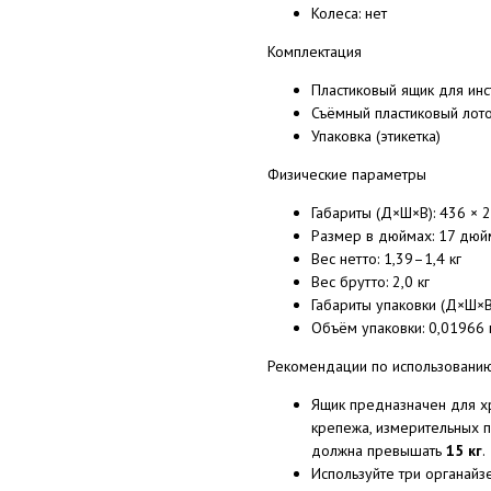
Колеса: нет
Комплектация
Пластиковый ящик для ин
Съёмный пластиковый лото
Упаковка (этикетка)
Физические параметры
Габариты (Д×Ш×В): 436 × 
Размер в дюймах: 17 дюй
Вес нетто: 1,39–1,4 кг
Вес брутто: 2,0 кг
Габариты упаковки (Д×Ш×В)
Объём упаковки: 0,01966 
Рекомендации по использовани
Ящик предназначен для хр
крепежа, измерительных п
должна превышать
15 кг
.
Используйте три органайз