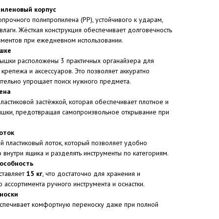
иленовый корпус
опрочного полипропилена (PP), устойчивого к ударам,
влаги. Жёсткая конструкция обеспечивает долговечность
ументов при ежедневном использовании.
ышке
рышки расположены 3 практичных органайзера для
 крепежа и аксессуаров. Это позволяет аккуратно
ительно упрощает поиск нужного предмета.
ена
астиковой застёжкой, которая обеспечивает плотное и
шки, предотвращая самопроизвольное открывание при
оток
й пластиковый лоток, который позволяет удобно
о внутри ящика и разделять инструменты по категориям.
пособность
ставляет
15 кг
, что достаточно для хранения и
 ассортимента ручного инструмента и оснастки.
носки
спечивает комфортную переноску даже при полной