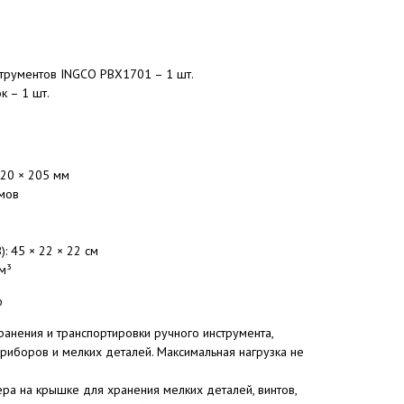
струментов INGCO PBX1701 – 1 шт.
к – 1 шт.
220 × 205 мм
мов
: 45 × 22 × 22 см
м³
ю
анения и транспортировки ручного инструмента,
риборов и мелких деталей. Максимальная нагрузка не
ера на крышке для хранения мелких деталей, винтов,