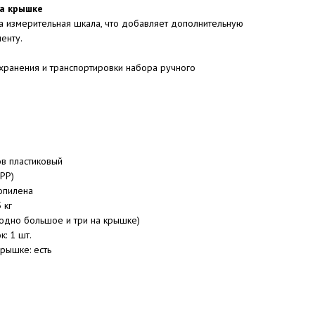
а крышке
 измерительная шкала, что добавляет дополнительную
енту.
хранения и транспортировки набора ручного
ов пластиковый
PP)
опилена
 кг
(одно большое и три на крышке)
: 1 шт.
рышке: есть