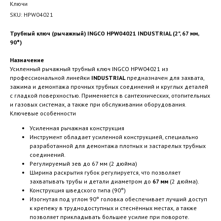
Ключи
SKU:
HPW04021
Трубный ключ (рычажный) INGCO HPW04021 INDUSTRIAL (2", 67 мм,
90°)
Назначение
Усиленный рычажный трубный ключ INGCO HPW04021 из
профессиональной линейки
INDUSTRIAL
предназначен для захвата,
зажима и демонтажа прочных трубных соединений и круглых деталей
с гладкой поверхностью. Применяется в сантехнических, отопительных
и газовых системах, а также при обслуживании оборудования.
Ключевые особенности
Усиленная рычажная конструкция
Инструмент обладает усиленной конструкцией, специально
разработанной для демонтажа плотных и застарелых трубных
соединений.
Регулируемый зев до 67 мм (2 дюйма)
Ширина раскрытия губок регулируется, что позволяет
захватывать трубы и детали диаметром до
67 мм
(2 дюйма).
Конструкция шведского типа (90°)
Изогнутая под углом 90° головка обеспечивает лучший доступ
к крепежу в труднодоступных и стеснённых местах, а также
позволяет прикладывать большее усилие при повороте.