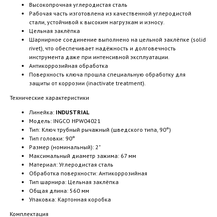
Высокопрочная углеродистая сталь
Рабочая часть изготовлена из качественной углеродистой
стали, устойчивой к высоким нагрузкам и износу.
Цельная заклёпка
Шарнирное соединение выполнено на цельной заклёпке (solid
rivet), что обеспечивает надёжность и долговечность
инструмента даже при интенсивной эксплуатации.
Антикоррозийная обработка
Поверхность ключа прошла специальную обработку для
защиты от коррозии (inactivate treatment).
Технические характеристики
Линейка:
INDUSTRIAL
Модель: INGCO HPW04021
Тип: Ключ трубный рычажный (шведского типа, 90°)
Тип головки: 90°
Размер (номинальный): 2"
Максимальный диаметр зажима: 67 мм
Материал: Углеродистая сталь
Обработка поверхности: Антикоррозийная
Тип шарнира: Цельная заклёпка
Общая длина: 560 мм
Упаковка: Картонная коробка
Комплектация