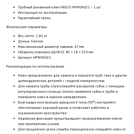
Трубный рычажный ключ INGCO HPW04021 – 1 шт.
Инструкция по эксплуатации
Гарантийный талон
Физические параметры
Вес нетто: 2,81 кг
Длина: 560 мм
Максимальный диаметр зажима: 67 мм
Габариты упаковки (Ш×В×Г): 85 × 28 × 550 мм
Артикул: HPW04021
Рекомендации по использованию
Ключ предназначен для захвата и поворота труб, гаек и других
цилиндрических деталей с гладкой поверхностью.
Для захвата трубы отрегулируйте раскрытие губок с помощью
регулировочного кольца, плотно прижмите губки к трубе и
поверните ключ в нужном направлении.
Благодаря конструкции шведского типа (90°) инструмент
обеспечивает хороший рычаг и позволяет работать в
ограниченном пространстве.
Надёжная фиксация предотвращает проворачивание ключа
при приложении усилия.
Для продления срока службы периодически очищайте ключ от