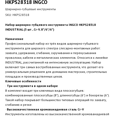
HKPS28318 INGCO
Шарнирно-губцевые инструменты
SKU:
HKPS28318
Набор шарнирно-губцевого инструмента INGCO HKPS28318
INDUSTRIAL (3 шт., Cr-V, 8"/6"/6")
Назначение
Профессиональный набор из трёх видов шарнирно-губцевого
инструмента для широкого спектра слесарно-монтажных работ:
захвата, удержания, сгибания, скручивания и перекусывания
проволоки, кабеля и металлических элементов. Относится к линейке
INDUSTRIAL, рассчитанной на интенсивную эксплуатацию. Набор
включает три самых востребованных инструмента, что делает его
универсальным решением для домашних мастерских, строительных
площадок и производственных цехов.
Ключевые особенности
·
Три инструмента в одном наборе
В комплект входят три ключевых вида плоскогубцев:
комбинированные плоскогубцы (8"), длинногубцы (6") и бокорезы (6").
Такой набор покрывает большинство типовых операций по захвату,
сгибанию и резке.
·
Высококачественная хромованадиевая сталь Cr-V
Инструменты изготовлены из высококачественной хромованадиевой