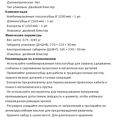
· Диэлектрические: Нет
· Тип упаковки: Двойной блистер
Комплектация
· Комбинированные плоскогубцы 8" (200 мм) – 1 шт.
· Длинногубцы 6" (160 мм) – 1 шт.
· Бокорезы 6" (160 мм) – 1 шт.
· Упаковка: двойной блистер
Физические параметры
· Вес нетто: 0,75–0,83 кг
· Габариты упаковки (Д×Ш×В): 270 × 220 × 30 мм
· Альтернативные габариты (Ш×В×Г): 265 × 230 × 30 мм
· Упаковка: двойной блистер
Рекомендации по использованию
· Используйте комбинированные плоскогубцы для захвата, удержания,
сгибания и скручивания проволоки и металлических деталей.
· Применяйте длинногубцы для работы в труднодоступных местах,
захвата мелких деталей и точных операций.
· Бокорезы предназначены для перекусывания проволоки, кабеля и
тонкого металлического прутка.
· Не используйте инструменты для перекусывания материалов,
превышающих допустимую твёрдость и диаметр, чтобы избежать
повреждения режущих кромок.
· Регулярно очищайте инструменты от загрязнений и протирайте их
антикоррозийным маслом для предотвращения ржавчины.
· Храните набор в сухом месте. Для длительного хранения