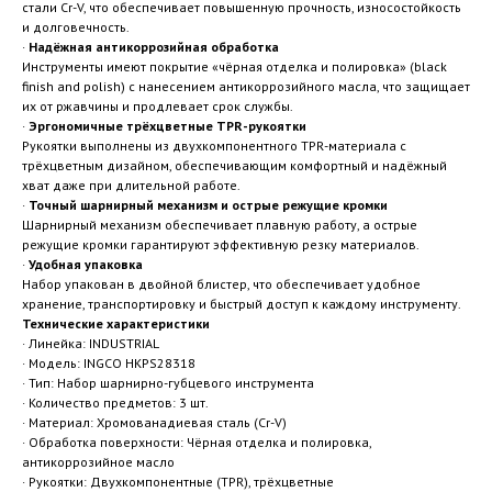
стали Cr-V, что обеспечивает повышенную прочность, износостойкость
и долговечность.
·
Надёжная антикоррозийная обработка
Инструменты имеют покрытие «чёрная отделка и полировка» (black
finish and polish) с нанесением антикоррозийного масла, что защищает
их от ржавчины и продлевает срок службы.
·
Эргономичные трёхцветные TPR-рукоятки
Рукоятки выполнены из двухкомпонентного TPR-материала с
трёхцветным дизайном, обеспечивающим комфортный и надёжный
хват даже при длительной работе.
·
Точный шарнирный механизм и острые режущие кромки
Шарнирный механизм обеспечивает плавную работу, а острые
режущие кромки гарантируют эффективную резку материалов.
·
Удобная упаковка
Набор упакован в двойной блистер, что обеспечивает удобное
хранение, транспортировку и быстрый доступ к каждому инструменту.
Технические характеристики
· Линейка: INDUSTRIAL
· Модель: INGCO HKPS28318
· Тип: Набор шарнирно-губцевого инструмента
· Количество предметов: 3 шт.
· Материал: Хромованадиевая сталь (Cr-V)
· Обработка поверхности: Чёрная отделка и полировка,
антикоррозийное масло
· Рукоятки: Двухкомпонентные (TPR), трёхцветные