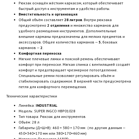
Рюкзак оснащён жёстким каркасом, который обеспечивает
быстрый доступ к инструментам и удобство работы.
Вместительность и организация
Общий объём составляет
28 литров
. Внутри рюкзака
предусмотрено
2 отделения
и множество карманов для
удобного размещения инструментов. Дополнительные
внешние карманы предназначены для мелких предметов и
аксессуаров. Общее количество карманов —
5
, боковых
карманов —
2
.
Комфортная переноска
Мягкие плечевые лямки и поясной ремень обеспечивают
комфорт при переноске. Мягкая спинка с вентиляцией создаёт
комфорт и предотвращает чрезмерное потоотделение.
Специальные ремни позволяют регулировать объём и
стабилизировать содержимое. В верхней части предусмотрена
петля для комфортного перемещения.
Технические характеристики
Линейка:
INDUSTRIAL
Модель: SUPER INGCO HBP01028
Тип товара: Рюкзак для инструментов
Объём: 28 л
Габариты (Д×Ш×В): 460 × 380 × 170 мм（по другим данным —
450×340×170 мм или 380×170×460 мм)
Материал: Полиэстер 1680D