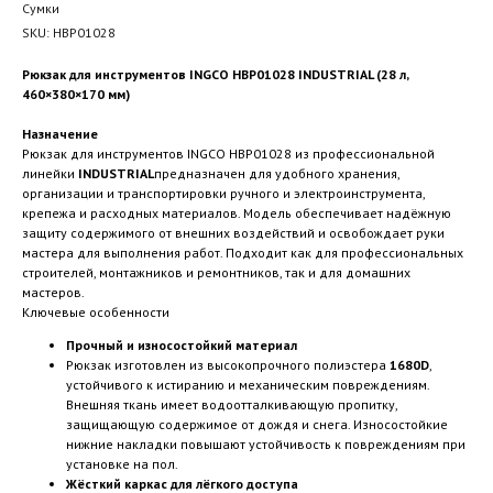
Сумки
SKU:
HBP01028
Рюкзак для инструментов INGCO HBP01028 INDUSTRIAL (28 л,
460×380×170 мм)
Назначение
Рюкзак для инструментов INGCO HBP01028 из профессиональной
линейки
INDUSTRIAL
предназначен для удобного хранения,
организации и транспортировки ручного и электроинструмента,
крепежа и расходных материалов. Модель обеспечивает надёжную
защиту содержимого от внешних воздействий и освобождает руки
мастера для выполнения работ. Подходит как для профессиональных
строителей, монтажников и ремонтников, так и для домашних
мастеров.
Ключевые особенности
Прочный и износостойкий материал
Рюкзак изготовлен из высокопрочного полиэстера
1680D
,
устойчивого к истиранию и механическим повреждениям.
Внешняя ткань имеет водоотталкивающую пропитку,
защищающую содержимое от дождя и снега. Износостойкие
нижние накладки повышают устойчивость к повреждениям при
установке на пол.
Жёсткий каркас для лёгкого доступа