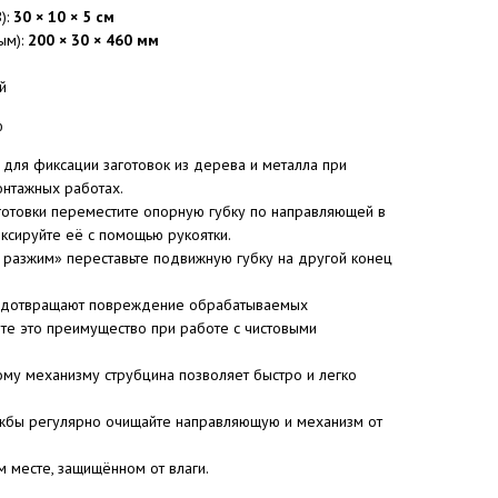
):
30 × 10 × 5 см
ым):
200 × 30 × 460 мм
й
ю
для фиксации заготовок из дерева и металла при
онтажных работах.
готовки переместите опорную губку по направляющей в
ксируйте её с помощью рукоятки.
 разжим» переставьте подвижную губку на другой конец
едотвращают повреждение обрабатываемых
те это преимущество при работе с чистовыми
му механизму струбцина позволяет быстро и легко
жбы регулярно очищайте направляющую и механизм от
м месте, защищённом от влаги.