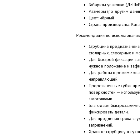
Габариты упаковки (Д×Ш×В
Размеры (по другим данн
Цвет: чёрный
Страна производства: Кита
Рекомендации по использовани
Струбцина предназначена 
столярных, слесарных и м
Для быстрой фиксации за
нужное положение и зафи
Для работы в режиме «на
направляющей.
Прорезиненные губки пр
поверхностей — используй
заготовками.
Благодаря быстрозажимно
фиксировать детали.
Для продления срока слу
загрязнений.
Храните струбцину в сухо