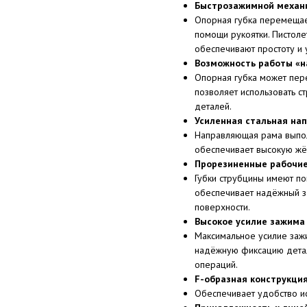
Быстрозажимной механи
Опорная губка перемещае
помощи рукоятки. Пистол
обеспечивают простоту и 
Возможность работы «н
Опорная губка может пере
позволяет использовать ст
деталей.
Усиленная стальная на
Направляющая рама выпол
обеспечивает высокую жёст
Прорезиненные рабочие
Губки струбцины имеют по
обеспечивает надёжный з
поверхности.
Высокое усилие зажима 
Максимальное усилие заж
надёжную фиксацию детал
операций.
F-образная конструкци
Обеспечивает удобство и