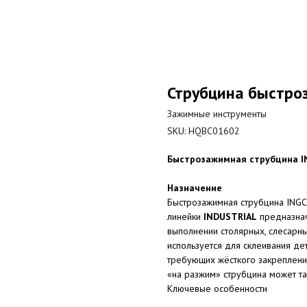
Струбцина быстро
Зажимные инструменты
SKU:
HQBC01602
Быстрозажимная струбцина IN
Назначение
Быстрозажимная струбцина ING
линейки
INDUSTRIAL
предназнач
выполнении столярных, слесарн
используется для склеивания дет
требующих жёсткого закреплени
«на разжим» струбцина может та
Ключевые особенности