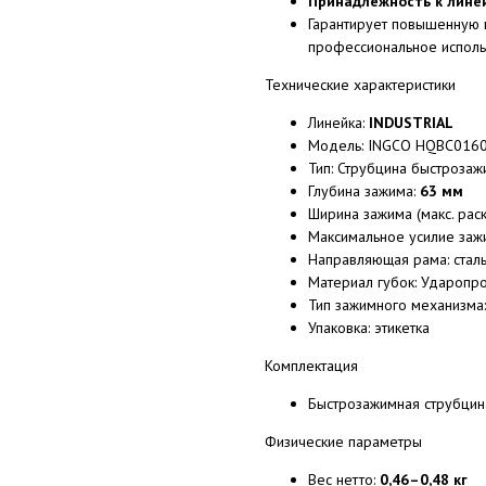
Принадлежность к лине
Гарантирует повышенную н
профессиональное исполь
Технические характеристики
Линейка:
INDUSTRIAL
Модель: INGCO HQBC016
Тип: Струбцина быстрозаж
Глубина зажима:
63 мм
Ширина зажима (макс. рас
Максимальное усилие заж
Направляющая рама: стал
Материал губок: Ударопр
Тип зажимного механизма
Упаковка: этикетка
Комплектация
Быстрозажимная струбцин
Физические параметры
Вес нетто:
0,46–0,48 кг