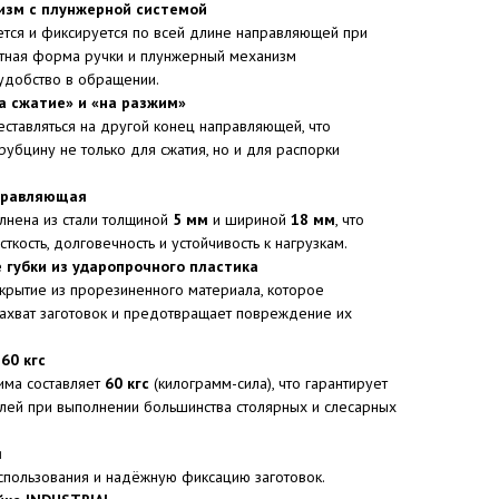
зм с плунжерной системой
тся и фиксируется по всей длине направляющей при
етная форма ручки и плунжерный механизм
удобство в обращении.
а сжатие» и «на разжим»
ставляться на другой конец направляющей, что
рубцину не только для сжатия, но и для распорки
правляющая
нена из стали толщиной
5 мм
и шириной
18 мм
, что
кость, долговечность и устойчивость к нагрузкам.
 губки из ударопрочного пластика
крытие из прорезиненного материала, которое
ахват заготовок и предотвращает повреждение их
60 кгс
има составляет
60 кгс
(килограмм-сила), что гарантирует
ей при выполнении большинства столярных и слесарных
я
спользования и надёжную фиксацию заготовок.