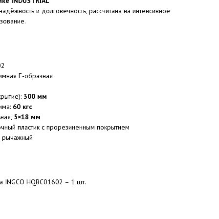
йке INDUSTRIAL
адёжность и долговечность, рассчитана на интенсивное
зование.
02
имная F-образная
крытие):
300 мм
има:
60 кгс
ьная,
5×18 мм
очный пластик с прорезиненным покрытием
: рычажный
а INGCO HQBC01602 – 1 шт.