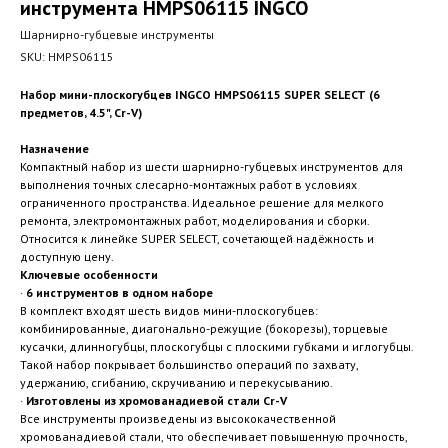
инструмента HMPS06115 INGCO
Шарнирно-губцевые инструменты
SKU:
HMPS06115
Набор мини-плоскогубцев INGCO HMPS06115 SUPER SELECT (6
предметов, 4.5", Cr-V)
Назначение
Компактный набор из шести шарнирно-губцевых инструментов для
выполнения точных слесарно-монтажных работ в условиях
ограниченного пространства. Идеальное решение для мелкого
ремонта, электромонтажных работ, моделирования и сборки.
Относится к линейке SUPER SELECT, сочетающей надёжность и
доступную цену.
Ключевые особенности
·
6 инструментов в одном наборе
В комплект входят шесть видов мини-плоскогубцев:
комбинированные, диагонально-режущие (бокорезы), торцевые
кусачки, длинногубцы, плоскогубцы с плоскими губками и иглогубцы.
Такой набор покрывает большинство операций по захвату,
удержанию, сгибанию, скручиванию и перекусыванию.
·
Изготовлены из хромованадиевой стали Cr-V
Все инструменты произведены из высококачественной
хромованадиевой стали, что обеспечивает повышенную прочность,