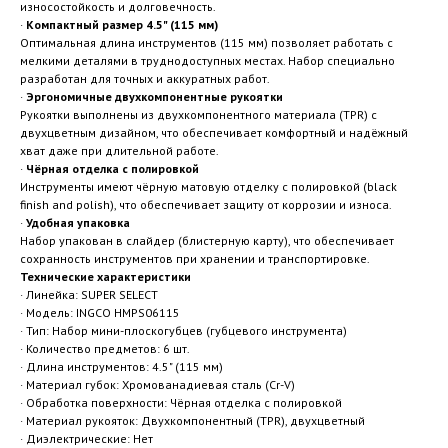
износостойкость и долговечность.
·
Компактный размер 4.5" (115 мм)
Оптимальная длина инструментов (115 мм) позволяет работать с
мелкими деталями в труднодоступных местах. Набор специально
разработан для точных и аккуратных работ.
·
Эргономичные двухкомпонентные рукоятки
Рукоятки выполнены из двухкомпонентного материала (TPR) с
двухцветным дизайном, что обеспечивает комфортный и надёжный
хват даже при длительной работе.
·
Чёрная отделка с полировкой
Инструменты имеют чёрную матовую отделку с полировкой (black
finish and polish), что обеспечивает защиту от коррозии и износа.
·
Удобная упаковка
Набор упакован в слайдер (блистерную карту), что обеспечивает
сохранность инструментов при хранении и транспортировке.
Технические характеристики
· Линейка: SUPER SELECT
· Модель: INGCO HMPS06115
· Тип: Набор мини-плоскогубцев (губцевого инструмента)
· Количество предметов: 6 шт.
· Длина инструментов: 4.5" (115 мм)
· Материал губок: Хромованадиевая сталь (Cr-V)
· Обработка поверхности: Чёрная отделка с полировкой
· Материал рукояток: Двухкомпонентный (TPR), двухцветный
· Диэлектрические: Нет