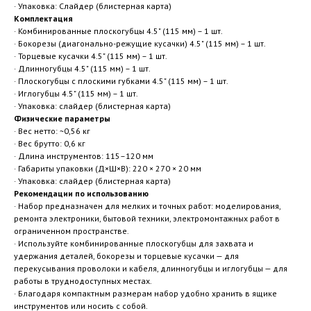
· Упаковка: Слайдер (блистерная карта)
Комплектация
· Комбинированные плоскогубцы 4.5" (115 мм) – 1 шт.
· Бокорезы (диагонально-режущие кусачки) 4.5" (115 мм) – 1 шт.
· Торцевые кусачки 4.5" (115 мм) – 1 шт.
· Длинногубцы 4.5" (115 мм) – 1 шт.
· Плоскогубцы с плоскими губками 4.5" (115 мм) – 1 шт.
· Иглогубцы 4.5" (115 мм) – 1 шт.
· Упаковка: слайдер (блистерная карта)
Физические параметры
· Вес нетто: ~0,56 кг
· Вес брутто: 0,6 кг
· Длина инструментов: 115–120 мм
· Габариты упаковки (Д×Ш×В): 220 × 270 × 20 мм
· Упаковка: слайдер (блистерная карта)
Рекомендации по использованию
· Набор предназначен для мелких и точных работ: моделирования,
ремонта электроники, бытовой техники, электромонтажных работ в
ограниченном пространстве.
· Используйте комбинированные плоскогубцы для захвата и
удержания деталей, бокорезы и торцевые кусачки — для
перекусывания проволоки и кабеля, длинногубцы и иглогубцы — для
работы в труднодоступных местах.
· Благодаря компактным размерам набор удобно хранить в ящике
инструментов или носить с собой.