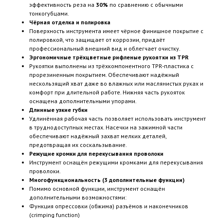
эффективность реза на
30%
по сравнению с обычными
тонкогубцами.
Чёрная отделка и полировка
Поверхность инструмента имеет чёрное финишное покрытие с
полировкой, что защищает от коррозии, придаёт
профессиональный внешний вид и облегчает очистку.
Эргономичные трёхцветные рифленые рукоятки из TPR
Рукоятки выполнены из трёхкомпонентного TPR-пластика с
прорезиненным покрытием. Обеспечивают надёжный
нескользящий хват даже во влажных или маслянистых руках и
комфорт при длительной работе. Нижняя часть рукояток
оснащена дополнительными упорами.
Длинные узкие губки
Удлинённая рабочая часть позволяет использовать инструмент
в труднодоступных местах. Насечки на зажимной части
обеспечивают надёжный захват мелких деталей,
предотвращая их соскальзывание.
Режущие кромки для перекусывания проволоки
Инструмент оснащён режущими кромками для перекусывания
проволоки.
Многофункциональность (3 дополнительные функции)
Помимо основной функции, инструмент оснащён
дополнительными возможностями:
Функция опрессовки (обжима) разъёмов и наконечников
(crimping function)