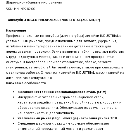
Шарнирно-губцевые инструменты
SKU:
HHLNP28200
Тонкогубцы INGCO HHLNP28200 INDUSTRIAL (200 мм, 8")
Назначение
Профессиональные тонкогубцы (длинногубцы) линейки INDUSTRIAL с
увеличенным рычагом, предназначенные для захвата, удержания,
изгибания и манипулирования мелкими деталями, а также для
перекусывания проволоки. Узкие вытянутые губки позволяют работать
в труднодоступных местах, нишах и ограниченном пространстве.
Инструмент востребован при электромонтаже, сборке, ремонте
электроники, автомобилей, бытовой техники, а также при слесарных и
ювелирных работах. Относится к линейке INDUSTRIAL, рассчитанной на
интенсивную эксплуатацию.
Ключевые особенности
Высококачественная хромованадиевая сталь (Cr-V)
Инструмент изготовлен из хромованадиевой стали,
характеризующейся повышенной устойчивостью к коррозии и
образованию ржавчины. Обеспечивает высокую прочность,
износостойкость и долговечность.
Увеличенный рычаг (High Leverage) – экономия усилия 30%
Смещение шарнира к режущим кромкам обеспечивает
оптимальный передаточный момент и увеличивает