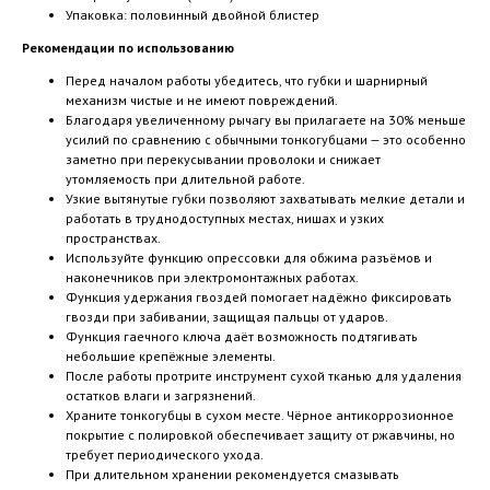
Упаковка: половинный двойной блистер
Рекомендации по использованию
Перед началом работы убедитесь, что губки и шарнирный
механизм чистые и не имеют повреждений.
Благодаря увеличенному рычагу вы прилагаете на 30% меньше
усилий по сравнению с обычными тонкогубцами — это особенно
заметно при перекусывании проволоки и снижает
утомляемость при длительной работе.
Узкие вытянутые губки позволяют захватывать мелкие детали и
работать в труднодоступных местах, нишах и узких
пространствах.
Используйте функцию опрессовки для обжима разъёмов и
наконечников при электромонтажных работах.
Функция удержания гвоздей помогает надёжно фиксировать
гвозди при забивании, защищая пальцы от ударов.
Функция гаечного ключа даёт возможность подтягивать
небольшие крепёжные элементы.
После работы протрите инструмент сухой тканью для удаления
остатков влаги и загрязнений.
Храните тонкогубцы в сухом месте. Чёрное антикоррозионное
покрытие с полировкой обеспечивает защиту от ржавчины, но
требует периодического ухода.
При длительном хранении рекомендуется смазывать