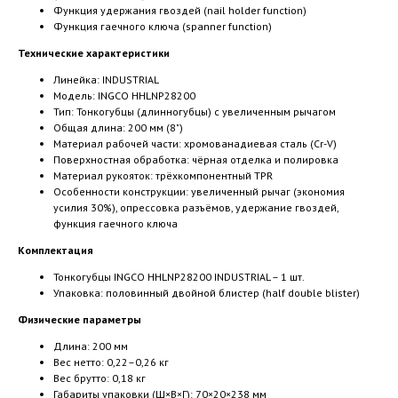
Функция удержания гвоздей (nail holder function)
Функция гаечного ключа (spanner function)
Технические характеристики
Линейка: INDUSTRIAL
Модель: INGCO HHLNP28200
Тип: Тонкогубцы (длинногубцы) с увеличенным рычагом
Общая длина: 200 мм (8")
Материал рабочей части: хромованадиевая сталь (Cr-V)
Поверхностная обработка: чёрная отделка и полировка
Материал рукояток: трёхкомпонентный TPR
Особенности конструкции: увеличенный рычаг (экономия
усилия 30%), опрессовка разъёмов, удержание гвоздей,
функция гаечного ключа
Комплектация
Тонкогубцы INGCO HHLNP28200 INDUSTRIAL – 1 шт.
Упаковка: половинный двойной блистер (half double blister)
Физические параметры
Длина: 200 мм
Вес нетто: 0,22–0,26 кг
Вес брутто: 0,18 кг
Габариты упаковки (Ш×В×Г): 70×20×238 мм