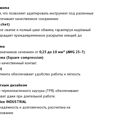
бжима
, что позволяет адаптировать инструмент под различные
печивает качественное соединение.
chet)
е сжатие и полный цикл обжима, гарантируя надёжный
твращает преждевременное раскрытие клещей до
има
онечников сечением от
0,25 до 10 мм² (AWG 23-7)
.
ма (Square compression)
качественный контакт.
м)
мента обеспечивает удобство работы и лёгкость
етным дизайном
 термопластичного каучука (TPR) обеспечивают
ват даже при длительной работе.
йке INDUSTRIAL
адёжность и долговечность, рассчитана на
зование.