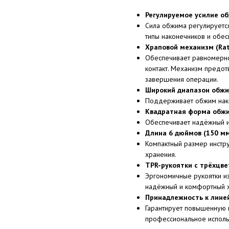
Регулируемое усилие о
Сила обжима регулируется
типы наконечников и обес
Храповой механизм (Rat
Обеспечивает равномерно
контакт. Механизм предо
завершения операции.
Широкий диапазон обж
Поддерживает обжим нак
Квадратная форма обжи
Обеспечивает надёжный и 
Длина 6 дюймов (150 м
Компактный размер инстру
хранения.
TPR-рукоятки с трёхцв
Эргономичные рукоятки из
надёжный и комфортный х
Принадлежность к лине
Гарантирует повышенную н
профессиональное исполь