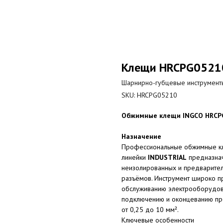
Клещи HRCPG0521
Шарнирно-губцевые инструмент
SKU:
HRCPG05210
Обжимные клещи INGCO HRCPG0
Назначение
Профессиональные обжимные к
линейки
INDUSTRIAL
предназнач
неизолированных и предварител
разъёмов. Инструмент широко п
обслуживанию электрооборудов
подключению и оконцеванию пр
от 0,25 до 10 мм².
Ключевые особенности