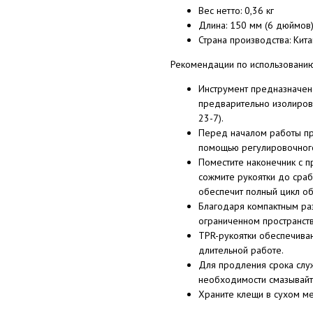
Вес нетто: 0,36 кг
Длина: 150 мм (6 дюймов
Страна производства: Кита
Рекомендации по использовани
Инструмент предназначен
предварительно изолиров
23-7).
Перед началом работы пр
помощью регулировочного
Поместите наконечник с 
сожмите рукоятки до сра
обеспечит полный цикл о
Благодаря компактным ра
ограниченном пространств
TPR-рукоятки обеспечива
длительной работе.
Для продления срока служ
необходимости смазывай
Храните клещи в сухом ме