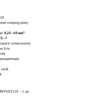
210
het crimping plier)
)
е):
0,25–10 мм²
23–7
Square compression)
а: Есть
het)
трёхцветные)
 card)
й
RCPG05210 – 1 шт.