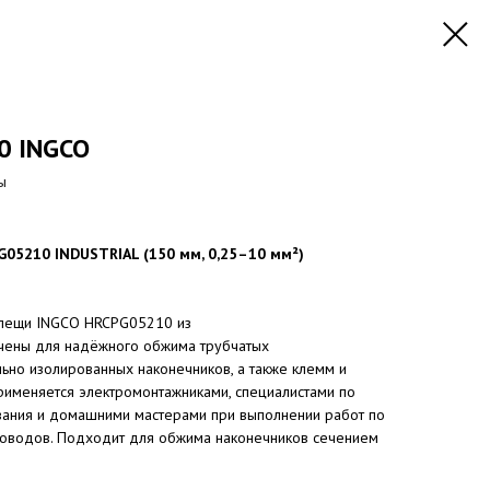
0 INGCO
ы
5210 INDUSTRIAL (150 мм, 0,25–10 мм²)
лещи INGCO HRCPG05210 из
ены для надёжного обжима трубчатых
ьно изолированных наконечников, а также клемм и
рименяется электромонтажниками, специалистами по
ания и домашними мастерами при выполнении работ по
оводов. Подходит для обжима наконечников сечением