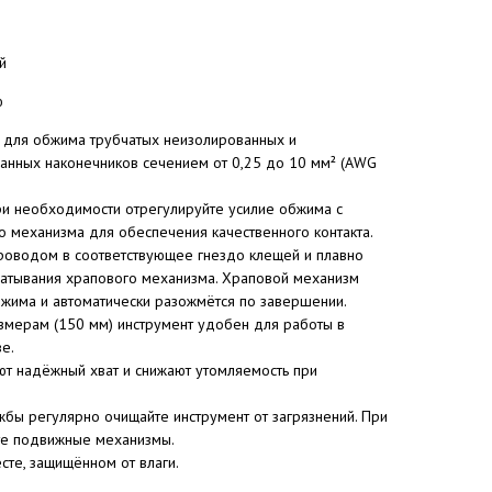
)
й
ю
 для обжима трубчатых неизолированных и
анных наконечников сечением от 0,25 до 10 мм² (AWG
и необходимости отрегулируйте усилие обжима с
 механизма для обеспечения качественного контакта.
проводом в соответствующее гнездо клещей и плавно
батывания храпового механизма. Храповой механизм
бжима и автоматически разожмётся по завершении.
змерам (150 мм) инструмент удобен для работы в
е.
ют надёжный хват и снижают утомляемость при
бы регулярно очищайте инструмент от загрязнений. При
те подвижные механизмы.
сте, защищённом от влаги.