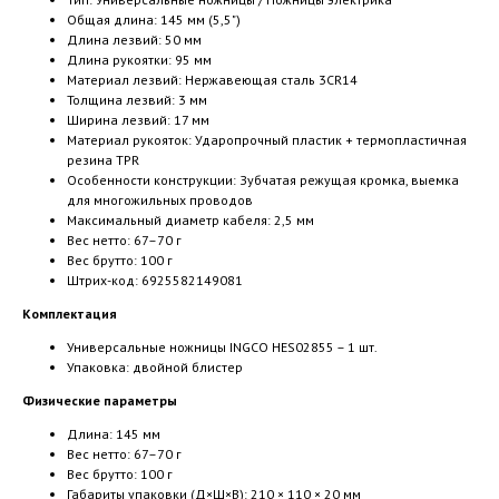
Общая длина: 145 мм (5,5")
Длина лезвий: 50 мм
Длина рукоятки: 95 мм
Материал лезвий: Нержавеющая сталь 3CR14
Толщина лезвий: 3 мм
Ширина лезвий: 17 мм
Материал рукояток: Ударопрочный пластик + термопластичная
резина TPR
Особенности конструкции: Зубчатая режущая кромка, выемка
для многожильных проводов
Максимальный диаметр кабеля: 2,5 мм
Вес нетто: 67–70 г
Вес брутто: 100 г
Штрих-код: 6925582149081
Комплектация
Универсальные ножницы INGCO HES02855 – 1 шт.
Упаковка: двойной блистер
Физические параметры
Длина: 145 мм
Вес нетто: 67–70 г
Вес брутто: 100 г
Габариты упаковки (Д×Ш×В): 210 × 110 × 20 мм