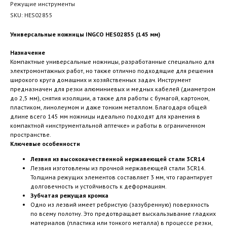
Режущие инструменты
SKU:
HES02855
Универсальные ножницы INGCO HES02855 (145 мм)
Назначение
Компактные универсальные ножницы, разработанные специально для
электромонтажных работ, но также отлично подходящие для решения
широкого круга домашних и хозяйственных задач. Инструмент
предназначен для резки алюминиевых и медных кабелей (диаметром
до 2,5 мм), снятия изоляции, а также для работы с бумагой, картоном,
пластиком, линолеумом и даже тонким металлом. Благодаря общей
длине всего 145 мм ножницы идеально подходят для хранения в
компактной «инструментальной аптечке» и работы в ограниченном
пространстве.
Ключевые особенности
Лезвия из высококачественной нержавеющей стали 3CR14
Лезвия изготовлены из прочной нержавеющей стали 3CR14.
Толщина режущих элементов составляет 3 мм, что гарантирует
долговечность и устойчивость к деформациям.
Зубчатая режущая кромка
Одно из лезвий имеет ребристую (зазубренную) поверхность
по всему полотну. Это предотвращает выскальзывание гладких
материалов (пластика или тонкого металла) в процессе резки,