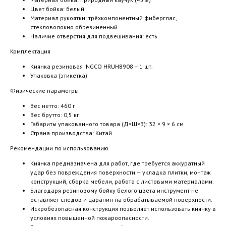
Цвет бойка: белый
Материал рукоятки: трёхкомпонентный фиберглас,
стекловолокно обрезиненный
Наличие отверстия для подвешивания: есть
Комплектация
Киянка резиновая INGCO HRUH8908 – 1 шт.
Упаковка (этикетка)
Физические параметры
Вес нетто: 460 г
Вес брутто: 0,5 кг
Габариты упакованного товара (Д×Ш×В): 32 × 9 × 6 см
Страна производства: Китай
Рекомендации по использованию
Киянка предназначена для работ, где требуется аккуратный
удар без повреждения поверхности — укладка плитки, монтаж
конструкций, сборка мебели, работа с листовыми материалами.
Благодаря резиновому бойку белого цвета инструмент не
оставляет следов и царапин на обрабатываемой поверхности.
Искробезопасная конструкция позволяет использовать киянку в
условиях повышенной пожароопасности.