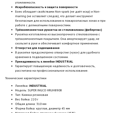
утомляемости.
Искробезопасность и защита поверхности
Боек обладает свойствами Non-spark (не даёт искр) и Non-
marring (не оставляет следов), что делает инструмент
безопасным для использования в пожароопасных зонах и при
работе с деликатными поверхностями.
Трёхкомпонентная рукоятка из стекловолокна (фиберглас)
Рукоятка изготовлена из высокопрочного стекловолокна с
трёхкомпонентным покрытием. Она амортизирует удар, не
скользит в руке и обеспечивает комфортное применение.
Отверстие для подвешивания
В рукоятке предусмотрено отверстие («ухо») для удобного
хранения в подвешенном состоянии.
Принадлежность к линейке INDUSTRIAL
Гарантирует повышенную надёжность и долговечность,
рассчитана на профессиональное использование.
Технические характеристики
Линейка:
INDUSTRIAL
Модель: SUPER INGCO HRUH8908
Тип: Киянка резиновая
Вес бойка: 220 г
Общая длина: 310 мм
Форма бойка: круглая, диаметр 45 мм
Материал бойка: природный каучук (45%)