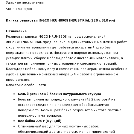
Ударные инструменты
SKU:
HRUH8908
Киянка резиновая INGCO HRUH8908 INDUSTRIAL (220 г, 310 мм)
Назначение
Резиновая киянка INGCO HRUH8908 из профессиональной
линейки
INDUSTRIAL
предназначена для чистовых и монтажных работ
с хрупкими материалами, где требуется аккуратный удар без
повреждения поверхности. Инструмент широко используется при
укладке плитки, сборке мебели, работе с листовыми материалами, а
также при выполнении точных столярных и слесарных операций.
Благодаря небольшому весу и компактным размерам киянка особенно
удобна для точных монтажных операций и работ в ограниченном
пространстве.
Ключевые особенности
Белый резиновый боек из натурального каучука
Боек выполнен из природного каучука (45%), который не
оставляет следов и не повреждает обрабатываемую
поверхность. Белый цвет бойка сохраняет в чистоте светлые
поверхности материалов.
Вес бойка 220 г (8 унций)
Оптимальный вес для точных монтажных работ,
обеспечивающий достаточное усилие при минимальной