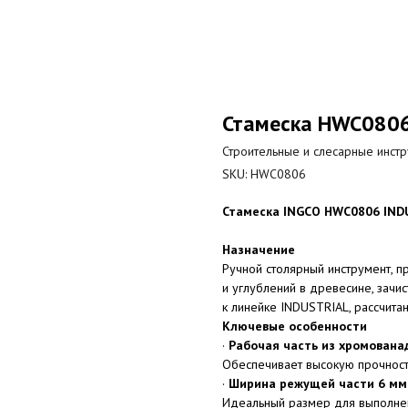
Стамеска HWC0806
Строительные и слесарные инст
SKU:
HWC0806
Стамеска INGCO HWC0806 INDUS
Назначение
Ручной столярный инструмент, 
и углублений в древесине, зачис
к линейке INDUSTRIAL, рассчита
Ключевые особенности
·
Рабочая часть из хромованад
Обеспечивает высокую прочность
·
Ширина режущей части 6 мм
Идеальный размер для выполнен