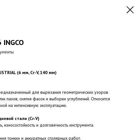
 INGCO
рументы
TRIAL (6 мм, Cr-V, 140 мм)
предназначенный для вырезания геометрических узоров
тки пазов, снятия фасок и выборки углублений. Относится
нной на интенсивную эксплуатацию.
иевой стали (Cr‑V)
, износостойкость и долговечность инструмента.
ия тонких и аккуратных столярных работ.