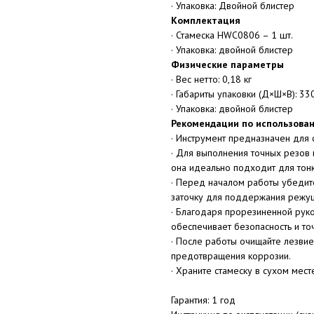
· Упаковка: Двойной блистер
Комплектация
· Стамеска HWC0806 – 1 шт.
· Упаковка: двойной блистер
Физические параметры
· Вес нетто: 0,18 кг
· Габариты упаковки (Д×Ш×В): 33
· Упаковка: двойной блистер
Рекомендации по использова
· Инструмент предназначен для 
· Для выполнения точных резов 
она идеально подходит для тонк
· Перед началом работы убедите
заточку для поддержания режущ
· Благодаря прорезиненной руко
обеспечивает безопасность и то
· После работы очищайте лезвие
предотвращения коррозии.
· Храните стамеску в сухом мест
Гарантия: 1 год