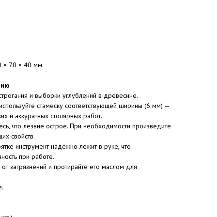
0 × 70 × 40 мм
нию
строгания и выборки углублений в древесине.
используйте стамеску соответствующей ширины (6 мм) —
их и аккуратных столярных работ.
сь, что лезвие острое. При необходимости произведите
их свойств.
ятке инструмент надёжно лежит в руке, что
чность при работе.
 от загрязнений и протирайте его маслом для
е.