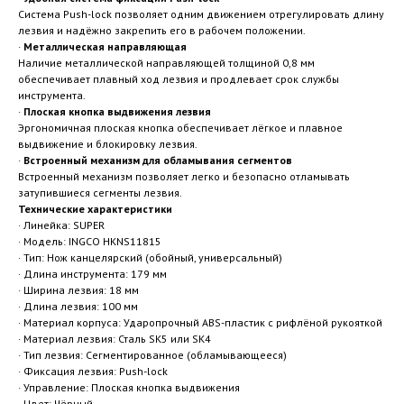
Система Push-lock позволяет одним движением отрегулировать длину
лезвия и надёжно закрепить его в рабочем положении.
·
Металлическая направляющая
Наличие металлической направляющей толщиной 0,8 мм
обеспечивает плавный ход лезвия и продлевает срок службы
инструмента.
·
Плоская кнопка выдвижения лезвия
Эргономичная плоская кнопка обеспечивает лёгкое и плавное
выдвижение и блокировку лезвия.
·
Встроенный механизм для обламывания сегментов
Встроенный механизм позволяет легко и безопасно отламывать
затупившиеся сегменты лезвия.
Технические характеристики
· Линейка: SUPER
· Модель: INGCO HKNS11815
· Тип: Нож канцелярский (обойный, универсальный)
· Длина инструмента: 179 мм
· Ширина лезвия: 18 мм
· Длина лезвия: 100 мм
· Материал корпуса: Ударопрочный ABS-пластик с рифлёной рукояткой
· Материал лезвия: Сталь SK5 или SK4
· Тип лезвия: Сегментированное (обламывающееся)
· Фиксация лезвия: Push-lock
· Управление: Плоская кнопка выдвижения
· Цвет: Чёрный