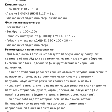
Комплектация
· Нож HKNS11815 – 1 шт.
· Лезвие SK5/SK4 (HKNSB112) – 1 шт.
· Упаковка: слайдер (блистерная упаковка)
Физические параметры
· Вес нетто: 83 г
· Вес брутто: 100–120 г
· Габариты инструмента (Д×Ш×В): 179 × 40 × 15 мм
· Габариты упаковки (Д×Ш×В): 230 × 100 × 20 мм
· Упаковка: слайдер (блистер)
Рекомендации по использованию
· Для выдвижения лезвия используйте плоскую кнопку-ползунок:
сдвиньте её вперёд для выдвижения лезвия, назад — для убирания.
Система Push-lock надёжно зафиксирует лезвие в выбранном
положении.
· По мере затупления рабочего кончика отломите затупленный сегмент
по насечке с помощью встроенного механизма — это позволит
получить новую острую режущую кромку без замены лезвия.
· Используйте нож только по назначению для резки мягких и умеренно
плотных материалов (бумага, картон, плёнка, линолеум и т.п.). Не
пытайтесь резать твёрдые материалы (металл, стекло, камень).
· При резке соблюдайте осторожность: лезвие очень острое.
Используйте нож на ровной поверхности с применением
направляющей линейки для точных резов.