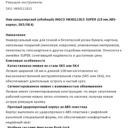
Режущие инструменты
SKU:
HKNS11815
Нож канцелярский (обойный) INGCO HKNS11815 SUPER (18 мм, ABS-
корпус, SK5/SK4)
Назначение
Универсальный нож для точной и безопасной резки бумаги, картона,
напольных покрытий (линолеум, ковролин), упаковочных материалов,
пенопласта, гипсокартона и других подобных материалов. Относится к
линейке SUPER, сочетающей надёжность и доступную цену.
Ключевые особенности
·
Качественное лезвие из стали SK5 или SK4
Лезвие шириной 18 мм и длиной 100 мм изготовлено из
высококачественной инструментальной стали (SK5 или SK4), что
обеспечивает длительную остроту и чистый срез.
·
Сегментированное лезвие с возможностью обламывания
Лезвие имеет сегментированную конструкцию: по мере затупления
рабочий кончик можно легко отломить по насечке, получая новую
острую режущую кромку.
·
Прочный ударопрочный корпус из ABS-пластика
Корпус выполнен из ударопрочного ABS-пластика с рифлёной
рукояткой специальной формы, что обеспечивает комфортный и
надёжный хват.
·
Удобная система фиксации Push-lock