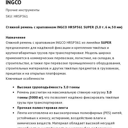
INGCO
Прочие инструменты
SKU:
HRSP361
Стяжной ремень с храповиком INGCO HRSP361 SUPER (3,0 т, 6 м, 50 мм)
Назначение
Стяжной ремень с храповиком INGCO HRSP361 из линейки
SUPER
предназначен для надёжной фиксации и крепления тяжёлых и
крупногабаритных грузов при транспортировке. Модель широко
применяется в коммерческих перевозках, логистике, на складах, в
строительстве, а также при перевозке промышленного оборудования,
строительных материалов и других тяжёлых предметов в грузовиках,
прицепах и на открытых платформах.
Ключевые особенности
Высокая грузоподъёмность 3,0 тонны
Ремень рассчитан на максимальную стяжную нагрузку
3,0
тонны (3000 кг)
, что позволяет надёжно фиксировать тяжёлые
грузы при транспортировке.
Прочная полиэстеровая лента
Лента изготовлена из высокопрочных полиэфирных (PES) нитей,
устойчивых к износу, истиранию, воздействию влаги и
химических веществ. Материал обладает высокой несущей