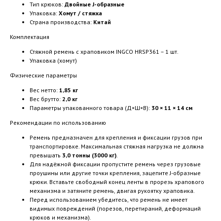
Тип крюков:
Двойные J-образные
Упаковка:
Хомут / стяжка
Страна производства:
Китай
Комплектация
Стяжной ремень с храповиком INGCO HRSP361 – 1 шт.
Упаковка (хомут)
Физические параметры
Вес нетто:
1,85 кг
Вес брутто:
2,0 кг
Параметры упакованного товара (Д×Ш×В):
30 × 11 × 14 см
Рекомендации по использованию
Ремень предназначен для крепления и фиксации грузов при
транспортировке. Максимальная стяжная нагрузка не должна
превышать
3,0 тонны (3000 кг)
.
Для надёжной фиксации пропустите ремень через грузовые
проушины или другие точки крепления, зацепите J-образные
крюки. Вставьте свободный конец ленты в прорезь храпового
механизма и затяните ремень, двигая рукоятку храповика.
Перед использованием убедитесь, что ремень не имеет
видимых повреждений (порезов, перетираний, деформаций
крюков и механизма).