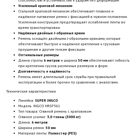
способностью и устойчивостью к ударам без деформации.
Усиленный храповой механизм
Стальной храповой механизм обеспечивает плавное и
надёжное натяжение ремня с фиксацией в нужном положении.
Усиленная конструкция предотвращает ослабление ленты во
время транспортировки.
Надёжные двойные J-образные крюки
Ремень оснащён двойными J-образными крюками, которые
обеспечивают быстрое и надёжное крепление к грузовым
проушинам и другим точкам фиксации.
Оптимальные размеры
Длина стропы
6 метров
и ширина
50 мм
обеспечивают гибкость
при креплении грузов различных размеров и форм.
Долговечность и надёжность
Ремень имеет длительный срок службы при правильной
эксплуатации и более прочен по сравнению с аналогами.
Технические характеристики
Линейка:
SUPER INGCO
Модель: INGCO HRSP361
Тип товара: Стяжной ремень с храповиком
Стяжное усилие:
3,0 тонны (3000 кг)
Длина:
6 метров
Ширина ремня:
50 мм
Материал ленты:
Полиэстер (PES)