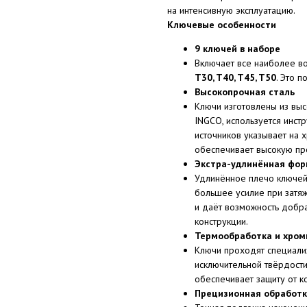
на интенсивную эксплуатацию.
Ключевые особенности
9 ключей в наборе
Включает все наиболее 
T30, T40, T45, T50
. Это 
Высокопрочная сталь
Ключи изготовлены из выс
INGCO, используется инст
источников указывает на 
обеспечивает высокую про
Экстра-удлинённая форм
Удлинённое плечо ключей
большее усилие при затяж
и даёт возможность добра
конструкции.
Термообработка и хром
Ключи проходят специали
исключительной твёрдост
обеспечивает защиту от к
Прецизионная обработк