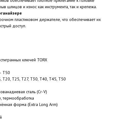
иков обеспечивает плотное прилегание к головке
ыв шлицов и износ как инструмента, так и крепежа.
рганайзере
рочном пластиковом держателе, что обеспечивает их
стрый доступ.
2
естигранных ключей TORX
– T50
 T20, T25, T27, T30, T40, T45, T50
ованадиевая сталь (Cr-V)
, термообработка
нённая форма (Extra Long Arm)
й