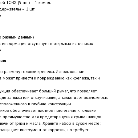
й TORX (9 шт.) – 1 компл.
держатель) – 1 шт.
р
по разным данным)
): информация отсутствует в открытых источниках
р
нию
по размеру головки крепежа. Использование
 может привести к повреждению как крепежа, так и
укция обеспечивает больший рычаг, что позволяет
для затяжки или откручивания, а также даёт возможность
сположенного в глубине конструкции.
иков обеспечивает плотное прилегание к головке
то преимущество для предотвращения срыва шлицов.
ючи от грязи и масла. Храните набор в сухом месте;
ащищает инструмент от коррозии, но требует