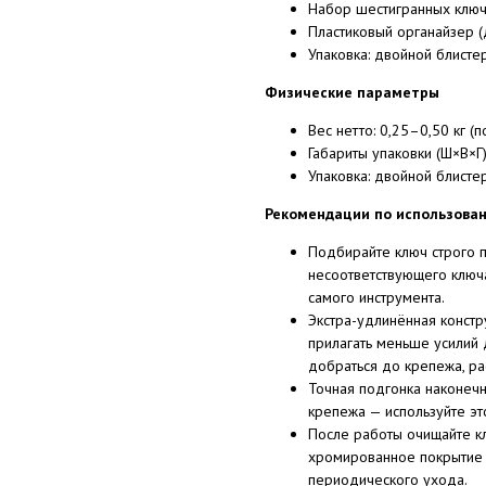
Набор шестигранных ключе
Пластиковый органайзер (
Упаковка: двойной блисте
Физические параметры
Вес нетто: 0,25–0,50 кг (
Габариты упаковки (Ш×В×Г
Упаковка: двойной блисте
Рекомендации по использова
Подбирайте ключ строго 
несоответствующего ключа
самого инструмента.
Экстра-удлинённая констр
прилагать меньше усилий 
добраться до крепежа, ра
Точная подгонка наконечн
крепежа — используйте э
После работы очищайте кл
хромированное покрытие з
периодического ухода.