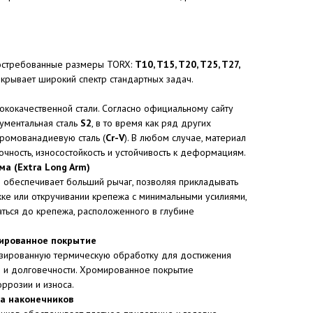
востребованные размеры TORX:
T10, T15, T20, T25, T27,
покрывает широкий спектр стандартных задач.
ококачественной стали. Согласно официальному сайту
рументальная сталь
S2
, в то время как ряд других
хромованадиевую сталь (
Cr-V
). В любом случае, материал
чность, износостойкость и устойчивость к деформациям.
а (Extra Long Arm)
 обеспечивает больший рычаг, позволяя прикладывать
ке или откручивании крепежа с минимальными усилиями,
ться до крепежа, расположенного в глубине
ированное покрытие
зированную термическую обработку для достижения
и и долговечности. Хромированное покрытие
оррозии и износа.
а наконечников