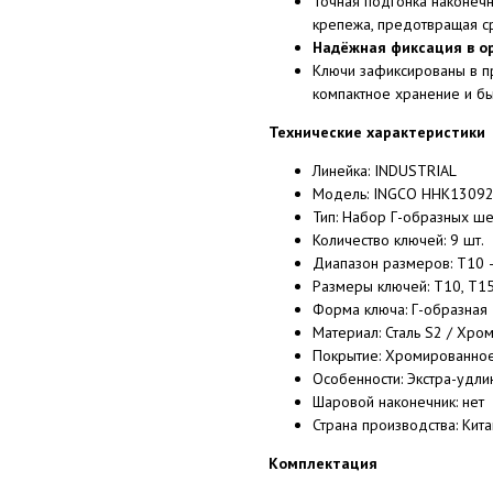
Точная подгонка наконечн
крепежа, предотвращая ср
Надёжная фиксация в о
Ключи зафиксированы в п
компактное хранение и бы
Технические характеристики
Линейка: INDUSTRIAL
Модель: INGCO HHK1309
Тип: Набор Г-образных ш
Количество ключей: 9 шт.
Диапазон размеров: T10 
Размеры ключей: T10, T15,
Форма ключа: Г-образная
Материал: Сталь S2 / Хром
Покрытие: Хромированное
Особенности: Экстра-удли
Шаровой наконечник: нет
Страна производства: Кита
Комплектация