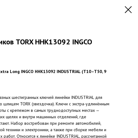
иков TORX HHK13092 INGCO
xtra Long INGCO HHK13092 INDUSTRIAL (T10–T50, 9
азных шестигранных ключей линейки INDUSTRIAL для
о шлицем TORX (звездочка). Ключи с экстра-удлинённым
ты с крепежом в самых труднодоступных местах —
зких щелях и внутри машинных отделений, где
стают. Набор востребован при ремонте автомобилей,
ой техники и электроники, а также при сборке мебели и
 работ. Относится к линейке INDUSTRIAL, рассчитанной