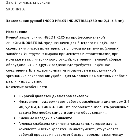
Заклёпочники, дыроколы
SKU:
HR105
Заклепочник ручной INGCO HR105 INDUSTRIAL (260 мм, 2,4–4,8 мм)
Назначение
Ручной заклепочник INGCO HR105 из профессиональной
линейки
INDUSTRIAL
предназначен для быстрого и надёжного
скрепления листовых материалов с помощью вытяжных (слепых)
заклёпок. Инструмент широко применяется в строительстве, при
монтаже металлических конструкций, креплении панелей, сборке
оборудования и в других задачах, где требуется надёжное
соединение. Благодаря компактным размерам и продуманной
эргономике заклепочник удобен для выполнения монтажных работ в
различных условиях.
Ключевые особенности
Широкий диапазон диаметров заклёпок
Инструмент поддерживает работу с заклёпками диаметром
2,4
мм, 3,2 мм, 4,0 мм и 4,8 мм
. Это позволяет выполнять различные
задачи без необходимости замены оборудования.
Сменные насадки в комплекте
Головка снабжена сменными насадками, которые идут в
комплекте и легко крепятся на инструменте, что ускоряет
рабочий процесс и позволяет быстро переключаться между