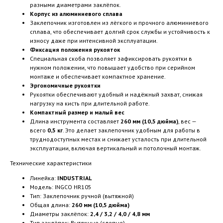
разными диаметрами заклёпок.
Корпус из алюминиевого сплава
Заклепочник изготовлен из лёгкого и прочного алюминиевого
сплава, что обеспечивает долгий срок службы и устойчивость к
износу даже при интенсивной эксплуатации.
Фиксация положения рукояток
Специальная скоба позволяет зафиксировать рукоятки в
нужном положении, что повышает удобство при серийном
монтаже и обеспечивает компактное хранение.
Эргономичные рукоятки
Рукоятки обеспечивают удобный и надёжный захват, снижая
нагрузку на кисть при длительной работе.
Компактный размер и малый вес
Длина инструмента составляет
260 мм (10,5 дюйма)
, вес —
всего
0,5 кг
. Это делает заклепочник удобным для работы в
труднодоступных местах и снижает усталость при длительной
эксплуатации, включая вертикальный и потолочный монтаж.
Технические характеристики
Линейка:
INDUSTRIAL
Модель: INGCO HR105
Тип: Заклепочник ручной (вытяжной)
Общая длина:
260 мм (10,5 дюйма)
Диаметры заклёпок:
2,4 / 3,2 / 4,0 / 4,8 мм
Тип заклёпок: Вытяжные (слепые)