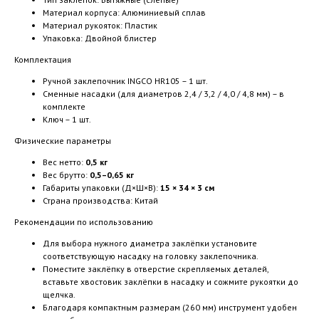
Материал корпуса: Алюминиевый сплав
Материал рукояток: Пластик
Упаковка: Двойной блистер
Комплектация
Ручной заклепочник INGCO HR105 – 1 шт.
Сменные насадки (для диаметров 2,4 / 3,2 / 4,0 / 4,8 мм) – в
комплекте
Ключ – 1 шт.
Физические параметры
Вес нетто:
0,5 кг
Вес брутто:
0,5–0,65 кг
Габариты упаковки (Д×Ш×В):
15 × 34 × 3 см
Страна производства: Китай
Рекомендации по использованию
Для выбора нужного диаметра заклёпки установите
соответствующую насадку на головку заклепочника.
Поместите заклёпку в отверстие скрепляемых деталей,
вставьте хвостовик заклёпки в насадку и сожмите рукоятки до
щелчка.
Благодаря компактным размерам (260 мм) инструмент удобен