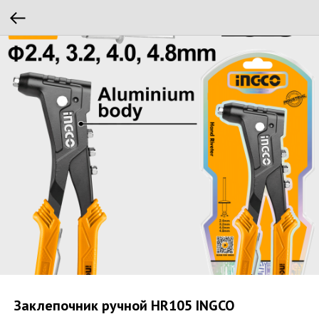
Зaклeпoчник ручной HR105 INGCO