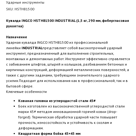
Ударные инструменты
SKU:
HSTH81500
Кувалда INGCO HSTH81500 INDUSTRIAL (1,5 кг, 290 мм, фибергласовая
рукоятка)
Назначение
Ударная кувалда INGCO HSTH81500 из профессиональной
линейки
INDUSTRIAL
представляет собой высокопрочный ударный
инструмент, предназначенный для выполнения строительных,
монтажных и демонтажных работ. Инструмент эффективно справляется
с забиванием штифтов, штырей и колышков, разбиванием бетонных и
кирпичных конструкций, деформацией металлических поверхностей, а
также с другими задачами, требующими значительного ударного
усилия.Подходит для использования как в профессиональной, так и в
бытовой сфере.
Ключевые особенности
Кованая головка из углеродистой стали 45#
Боек изготовлен из высококачественной углеродистой стали
марки 45# методом инновационной горячей ковки (drop-
forged). Термическая обработка ударной части повышает
прочность, износостойкость и устойчивость к сколам и
деформациям.
Квадратная форма бойка 45×45 мм