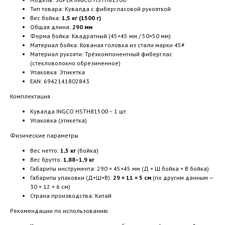
Тип товара: Кувалда с фибергласовой рукояткой
Вес бойка:
1,5 кг (1500 г)
Общая длина:
290 мм
Форма бойка: Квадратный (45×45 мм / 50×50 мм)
Материал бойка: Кованая головка из стали марки 45#
Материал рукояти: Трёхкомпонентный фиберглас
(стекловолокно обрезиненное)
Упаковка: Этикетка
EAN: 6942141802843
Комплектация
Кувалда INGCO HSTH81500 – 1 шт.
Упаковка (этикетка)
Физические параметры
Вес нетто:
1,5 кг
(бойка)
Вес брутто:
1,88–1,9 кг
Габариты инструмента: 290 × 45×45 мм (Д × Ш бойка × В бойка)
Габариты упаковки (Д×Ш×В):
29 × 11 × 5 см
(по другим данным —
30 × 12 × 6 см)
Страна производства: Китай
Рекомендации по использованию