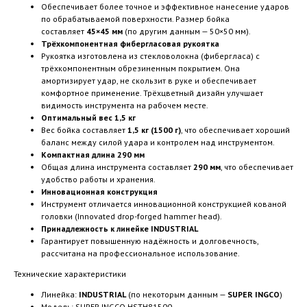
Обеспечивает более точное и эффективное нанесение ударов
по обрабатываемой поверхности. Размер бойка
составляет
45×45 мм
(по другим данным — 50×50 мм).
Трёхкомпонентная фибергласовая рукоятка
Рукоятка изготовлена из стекловолокна (фибергласа) с
трёхкомпонентным обрезиненным покрытием. Она
амортизирует удар, не скользит в руке и обеспечивает
комфортное применение. Трёхцветный дизайн улучшает
видимость инструмента на рабочем месте.
Оптимальный вес 1,5 кг
Вес бойка составляет
1,5 кг (1500 г)
, что обеспечивает хороший
баланс между силой удара и контролем над инструментом.
Компактная длина 290 мм
Общая длина инструмента составляет
290 мм
, что обеспечивает
удобство работы и хранения.
Инновационная конструкция
Инструмент отличается инновационной конструкцией кованой
головки (Innovated drop-forged hammer head).
Принадлежность к линейке INDUSTRIAL
Гарантирует повышенную надёжность и долговечность,
рассчитана на профессиональное использование.
Технические характеристики
Линейка:
INDUSTRIAL
(по некоторым данным —
SUPER INGCO
)
Модель: SUPER INGCO HSTH81500