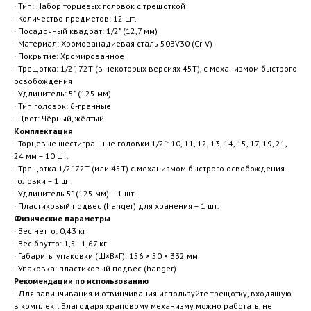
· Тип: Набор торцевых головок с трещоткой
· Количество предметов: 12 шт.
· Посадочный квадрат: 1/2" (12,7 мм)
· Материал: Хромованадиевая сталь 50BV30 (Cr-V)
· Покрытие: Хромированное
· Трещотка: 1/2", 72T (в некоторых версиях 45T), с механизмом быстрого
освобождения
· Удлинитель: 5" (125 мм)
· Тип головок: 6-гранные
· Цвет: Чёрный, жёлтый
Комплектация
· Торцевые шестигранные головки 1/2": 10, 11, 12, 13, 14, 15, 17, 19, 21,
24 мм – 10 шт.
· Трещотка 1/2" 72T (или 45T) с механизмом быстрого освобождения
головки – 1 шт.
· Удлинитель 5" (125 мм) – 1 шт.
· Пластиковый подвес (hanger) для хранения – 1 шт.
Физические параметры
· Вес нетто: 0,43 кг
· Вес брутто: 1,5–1,67 кг
· Габариты упаковки (Ш×В×Г): 156 × 50 × 332 мм
· Упаковка: пластиковый подвес (hanger)
Рекомендации по использованию
· Для завинчивания и отвинчивания используйте трещотку, входящую
в комплект. Благодаря храповому механизму можно работать, не