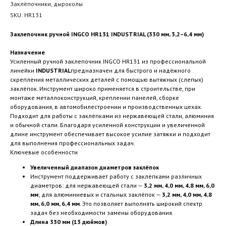
Заклёпочники, дыроколы
SKU:
HR131
Заклепочник ручной INGCO HR131 INDUSTRIAL (330 мм, 3,2–6,4 мм)
Назначение
Усиленный ручной заклепочник INGCO HR131 из профессиональной
линейки
INDUSTRIAL
предназначен для быстрого и надёжного
скрепления металлических деталей с помощью вытяжных (слепых)
заклёпок. Инструмент широко применяется в строительстве, при
монтаже металлоконструкций, креплении панелей, сборке
оборудования, в автомобилестроении и производственных цехах.
Подходит для работы с заклёпками из нержавеющей стали, алюминия
и обычной стали. Благодаря усиленной конструкции и увеличенной
длине инструмент обеспечивает высокое усилие затяжки и подходит
для выполнения профессиональных задач.
Ключевые особенности
Увеличенный диапазон диаметров заклёпок
Инструмент поддерживает работу с заклёпками различных
диаметров: для нержавеющей стали —
3,2 мм, 4,0 мм, 4,8 мм, 6,0
мм
; для алюминиевых и стальных заклёпок —
3,2 мм, 4,0 мм, 4,8
мм, 6,0 мм, 6,4 мм
. Это позволяет выполнять широкий спектр
задач без необходимости замены оборудования.
Длина 330 мм (13 дюймов)