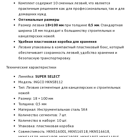
Комплект содержит 10 сменных лезвий, что является
практичным решением как для профессиональных, так и для
домашних нужд.
Оптимальные размеры
Размер лезвия
18×100 мм
при толщине
0,5 мм
. Стандартная
ширина 18 мм подходит к большинству строительных и
канцелярских ножей.
Удобная пластиковая коробка для хранения
Лезвия упакованы в компактный пластиковый бокс, который
обеспечивает сохранность лезвий, удобство хранения и
безопасную транспортировку.
Технические характеристики
Линейка:
SUPER SELECT
Модель: INGCO HKNSB112
Тип: Лезвия сегментные для канцелярских и строительных
ножей
Размер: 18 × 100 мм
Толщина: 0,5 мм
Материал: Инструментальная сталь SK4
Количество сегментов: 7 шт.
Количество в наборе: 10 шт.
Упаковка: пластиковая коробка
Совместимость: HKNS16001, HKNS16518, HKNS16618,
HKNS16538, HKNS1808, HKNS28035, HKNS1807, HKNS11815