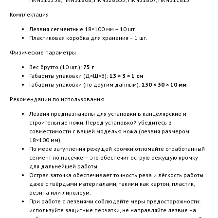
Комплектация
Лезвия сегментные 18×100 мм – 10 шт.
Пластиковая коробка для хранения – 1 шт.
Физические параметры
Вес брутто (10 шт.):
75 г
Габариты упаковки (Д×Ш×В):
13 × 3 × 1 см
Габариты упаковки (по другим данным):
130 × 30 × 10 мм
Рекомендации по использованию
Лезвия предназначены для установки в канцелярские и
строительные ножи. Перед установкой убедитесь в
совместимости с вашей моделью ножа (лезвия размером
18×100 мм).
По мере затупления режущей кромки отломайте отработанный
сегмент по насечке — это обеспечит острую режущую кромку
для дальнейшей работы.
Острая заточка обеспечивает точность реза и лёгкость работы
даже с твёрдыми материалами, такими как картон, пластик,
резина или линолеум.
При работе с лезвиями соблюдайте меры предосторожности:
используйте защитные перчатки, не направляйте лезвие на