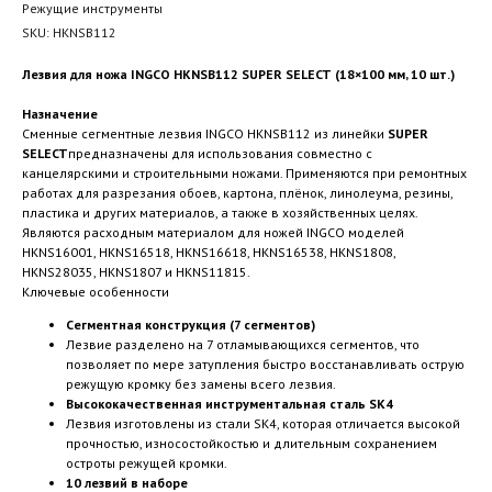
Режущие инструменты
SKU:
HKNSB112
Лезвия для ножа INGCO HKNSB112 SUPER SELECT (18×100 мм, 10 шт.)
Назначение
Сменные сегментные лезвия INGCO HKNSB112 из линейки
SUPER
SELECT
предназначены для использования совместно с
канцелярскими и строительными ножами. Применяются при ремонтных
работах для разрезания обоев, картона, плёнок, линолеума, резины,
пластика и других материалов, а также в хозяйственных целях.
Являются расходным материалом для ножей INGCO моделей
HKNS16001, HKNS16518, HKNS16618, HKNS16538, HKNS1808,
HKNS28035, HKNS1807 и HKNS11815.
Ключевые особенности
Сегментная конструкция (7 сегментов)
Лезвие разделено на 7 отламывающихся сегментов, что
позволяет по мере затупления быстро восстанавливать острую
режущую кромку без замены всего лезвия.
Высококачественная инструментальная сталь SK4
Лезвия изготовлены из стали SK4, которая отличается высокой
прочностью, износостойкостью и длительным сохранением
остроты режущей кромки.
10 лезвий в наборе