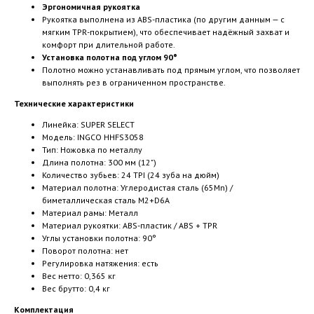
Эргономичная рукоятка
Рукоятка выполнена из ABS-пластика (по другим данным — с
мягким TPR-покрытием), что обеспечивает надёжный захват и
комфорт при длительной работе.
Установка полотна под углом 90°
Полотно можно устанавливать под прямым углом, что позволяет
выполнять рез в ограниченном пространстве.
Технические характеристики
Линейка: SUPER SELECT
Модель: INGCO HHFS3058
Тип: Ножовка по металлу
Длина полотна: 300 мм (12")
Количество зубьев: 24 TPI (24 зуба на дюйм)
Материал полотна: Углеродистая сталь (65Mn) /
биметаллическая сталь M2+D6A
Материал рамы: Металл
Материал рукоятки: ABS-пластик / ABS + TPR
Углы установки полотна: 90°
Поворот полотна: нет
Регулировка натяжения: есть
Вес нетто: 0,365 кг
Вес брутто: 0,4 кг
Комплектация