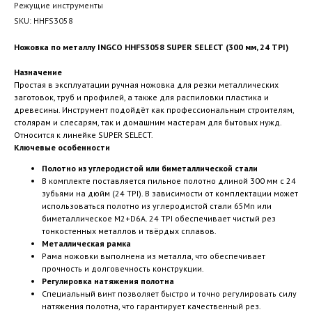
Режущие инструменты
SKU:
HHFS3058
Ножовка по металлу INGCO HHFS3058 SUPER SELECT (300 мм, 24 TPI)
Назначение
Простая в эксплуатации ручная ножовка для резки металлических
заготовок, труб и профилей, а также для распиловки пластика и
древесины. Инструмент подойдёт как профессиональным строителям,
столярам и слесарям, так и домашним мастерам для бытовых нужд.
Относится к линейке SUPER SELECT.
Ключевые особенности
Полотно из углеродистой или биметаллической стали
В комплекте поставляется пильное полотно длиной 300 мм с 24
зубьями на дюйм (24 TPI). В зависимости от комплектации может
использоваться полотно из углеродистой стали 65Mn или
биметаллическое M2+D6A. 24 TPI обеспечивает чистый рез
тонкостенных металлов и твёрдых сплавов.
Металлическая рамка
Рама ножовки выполнена из металла, что обеспечивает
прочность и долговечность конструкции.
Регулировка натяжения полотна
Специальный винт позволяет быстро и точно регулировать силу
натяжения полотна, что гарантирует качественный рез.