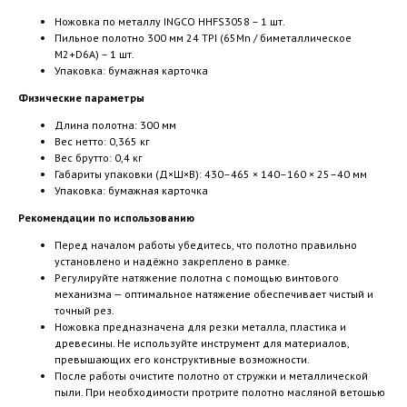
Ножовка по металлу INGCO HHFS3058 – 1 шт.
Пильное полотно 300 мм 24 TPI (65Mn / биметаллическое
M2+D6A) – 1 шт.
Упаковка: бумажная карточка
Физические параметры
Длина полотна: 300 мм
Вес нетто: 0,365 кг
Вес брутто: 0,4 кг
Габариты упаковки (Д×Ш×В): 430–465 × 140–160 × 25–40 мм
Упаковка: бумажная карточка
Рекомендации по использованию
Перед началом работы убедитесь, что полотно правильно
установлено и надёжно закреплено в рамке.
Регулируйте натяжение полотна с помощью винтового
механизма — оптимальное натяжение обеспечивает чистый и
точный рез.
Ножовка предназначена для резки металла, пластика и
древесины. Не используйте инструмент для материалов,
превышающих его конструктивные возможности.
После работы очистите полотно от стружки и металлической
пыли. При необходимости протрите полотно масляной ветошью