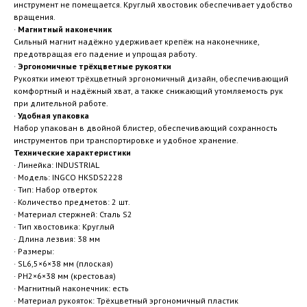
инструмент не помещается. Круглый хвостовик обеспечивает удобство
вращения.
·
Магнитный наконечник
Сильный магнит надёжно удерживает крепёж на наконечнике,
предотвращая его падение и упрощая работу.
·
Эргономичные трёхцветные рукоятки
Рукоятки имеют трёхцветный эргономичный дизайн, обеспечивающий
комфортный и надёжный хват, а также снижающий утомляемость рук
при длительной работе.
·
Удобная упаковка
Набор упакован в двойной блистер, обеспечивающий сохранность
инструментов при транспортировке и удобное хранение.
Технические характеристики
· Линейка: INDUSTRIAL
· Модель: INGCO HKSDS2228
· Тип: Набор отверток
· Количество предметов: 2 шт.
· Материал стержней: Сталь S2
· Тип хвостовика: Круглый
· Длина лезвия: 38 мм
· Размеры:
· SL6,5×6×38 мм (плоская)
· PH2×6×38 мм (крестовая)
· Магнитный наконечник: есть
· Материал рукояток: Трёхцветный эргономичный пластик