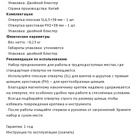
· Упаковка: Двойной блистер
· Страна производства: Китай
Комплектация
· Отвертка плоская SL6,5×38 мм – 1 шт.
· Отвертка крестовая PH2×38 мм – 1 шт.
· Упаковка: двойной блистер
Физические параметры
· Вес нетто: ~0,23 кг
· Габариты упаковки: уточняются
· Упаковка: двойной блистер
Рекомендации по использованию
· Набор предназначен для работы в труднодоступных местах, где
стандартные отвертки не помещаются.
· Используйте плоскую отвертку (SL) для винтов и шурупов с прямым
шлицем, крестовую (PH) — для крестообразных шлицев.
· Благодаря магнитному наконечнику крепёж надёжно удерживается
на отвертке, что особенно удобно при работе в стеснённых условиях.
· Всегда подбирайте отвертку строго по размеру шлица, чтобы
избежать повреждения крепежа и инструмента.
· После работы очищайте стержни и рукоятки от загрязнений. Храните
набор в сухом месте.
Гарантия: 1 год
Инструкция по эксплуатации (скачать)