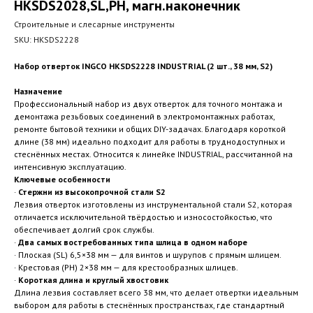
HKSDS2028,SL,PH, магн.наконечник
Строительные и слесарные инструменты
SKU:
HKSDS2228
Набор отверток INGCO HKSDS2228 INDUSTRIAL (2 шт., 38 мм, S2)
Назначение
Профессиональный набор из двух отверток для точного монтажа и
демонтажа резьбовых соединений в электромонтажных работах,
ремонте бытовой техники и общих DIY-задачах. Благодаря короткой
длине (38 мм) идеально подходит для работы в труднодоступных и
стеснённых местах. Относится к линейке INDUSTRIAL, рассчитанной на
интенсивную эксплуатацию.
Ключевые особенности
·
Стержни из высокопрочной стали S2
Лезвия отверток изготовлены из инструментальной стали S2, которая
отличается исключительной твёрдостью и износостойкостью, что
обеспечивает долгий срок службы.
·
Два самых востребованных типа шлица в одном наборе
· Плоская (SL) 6,5×38 мм — для винтов и шурупов с прямым шлицем.
· Крестовая (PH) 2×38 мм — для крестообразных шлицев.
·
Короткая длина и круглый хвостовик
Длина лезвия составляет всего 38 мм, что делает отвертки идеальным
выбором для работы в стеснённых пространствах, где стандартный