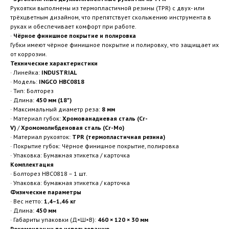
Рукоятки выполнены из термопластичной резины (TPR) с двух- или
трёхцветным дизайном, что препятствует скольжению инструмента в
руках и обеспечивает комфорт при работе.
·
Чёрное финишное покрытие и полировка
Губки имеют чёрное финишное покрытие и полировку, что защищает их
от коррозии.
Технические характеристики
· Линейка:
INDUSTRIAL
· Модель:
INGCO HBC0818
· Тип: Болторез
· Длина:
450 мм (18")
· Максимальный диаметр реза:
8 мм
· Материал губок:
Хромованадиевая сталь (Cr-
V)
/
Хромомолибденовая сталь (Cr-Mo)
· Материал рукояток:
TPR (термопластичная резина)
· Покрытие губок: Чёрное финишное покрытие, полировка
· Упаковка: Бумажная этикетка / карточка
Комплектация
· Болторез HBC0818 – 1 шт.
· Упаковка: бумажная этикетка / карточка
Физические параметры
· Вес нетто:
1,4–1,46 кг
· Длина:
450 мм
· Габариты упаковки (Д×Ш×В):
460 × 120 × 30 мм
Рекомендации по использованию