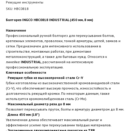
Режущие инструменты
SKU:
HBC0818
Болторез INGCO HBC0818 INDUSTRIAL (450 мм, 8 мм)
Назначение
Профессиональный ручной болторез для перекусывания болтов,
крепежных элементов, проволоки, тонкой арматуры, цепей, замков и
сетки. Предназначен для интенсивного использования в
строительстве, монтажных работах, при демонтаже
металлоконструкций, а также для бытовых нужд. Относится к
линейке
INDUSTRIAL
, рассчитанной на интенсивную
профессиональную эксплуатацию.
Ключевые особенности
·
Режущие губки из высокопрочной стали Cr-V
Губки изготовлены из высококачественной хромованадиевой стали
(Cr-V), что обеспечивает высокую прочность, износостойкость и
долговечность режущей кромки. По некоторым данным, также
используется хромомолибденовая сталь (Cr-Mo).
·
Максимальный диаметр реза до 8 мм
Позволяет перекусывать пруток, болты и арматуру диаметром до 8 мм.
·
Длина 450 мм (18")
Увеличенная длина обеспечивает максимальный рычаг и
эффективное усилие при перекусывании твёрдых материалов.
·
Эргономичные двухкомпонентные рукоятки из TPR