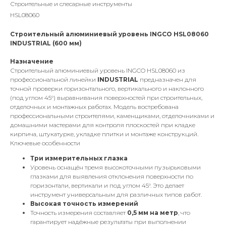
Строительные и слесарные инструменты
HSL08060
Строительный алюминиевый уровень INGCO HSL08060
INDUSTRIAL (600 мм)
Назначение
Строительный алюминиевый уровень INGCO HSL08060 из
профессиональной линейки
INDUSTRIAL
предназначен для
точной проверки горизонтального, вертикального и наклонного
(под углом 45°) выравнивания поверхностей при строительных,
отделочных и монтажных работах. Модель востребована
профессиональными строителями, каменщиками, отделочниками и
домашними мастерами для контроля плоскостей при кладке
кирпича, штукатурке, укладке плитки и монтаже конструкций.
Ключевые особенности
Три измерительных глазка
Уровень оснащён тремя высокоточными пузырьковыми
глазками для выявления отклонения поверхности по
горизонтали, вертикали и под углом 45°. Это делает
инструмент универсальным для различных типов работ.
Высокая точность измерений
Точность измерения составляет
0,5 мм на метр
, что
гарантирует надёжные результаты при выполнении