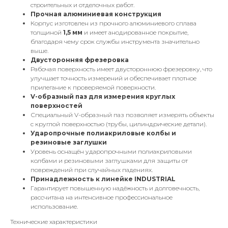
строительных и отделочных работ.
Прочная алюминиевая конструкция
Корпус изготовлен из прочного алюминиевого сплава
толщиной
1,5 мм
и имеет анодированное покрытие,
благодаря чему срок службы инструмента значительно
выше.
Двусторонняя фрезеровка
Рабочая поверхность имеет двустороннюю фрезеровку, что
улучшает точность измерений и обеспечивает плотное
прилегание к проверяемой поверхности.
V-образный паз для измерения круглых
поверхностей
Специальный V-образный паз позволяет измерять объекты
с круглой поверхностью (трубы, цилиндрические детали).
Ударопрочные полиакриловые колбы и
резиновые заглушки
Уровень оснащён ударопрочными полиакриловыми
колбами и резиновыми заглушками для защиты от
повреждений при случайных падениях.
Принадлежность к линейке INDUSTRIAL
Гарантирует повышенную надёжность и долговечность,
рассчитана на интенсивное профессиональное
использование.
Технические характеристики