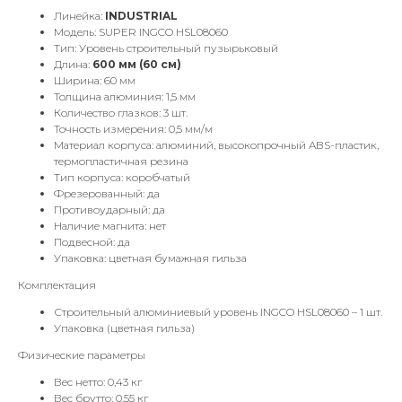
Линейка:
INDUSTRIAL
Модель: SUPER INGCO HSL08060
Тип: Уровень строительный пузырьковый
Длина:
600 мм (60 см)
Ширина: 60 мм
Толщина алюминия: 1,5 мм
Количество глазков: 3 шт.
Точность измерения: 0,5 мм/м
Материал корпуса: алюминий, высокопрочный ABS-пластик,
термопластичная резина
Тип корпуса: коробчатый
Фрезерованный: да
Противоударный: да
Наличие магнита: нет
Подвесной: да
Упаковка: цветная бумажная гильза
Комплектация
Строительный алюминиевый уровень INGCO HSL08060 – 1 шт.
Упаковка (цветная гильза)
Физические параметры
Вес нетто: 0,43 кг
Вес брутто: 0,55 кг