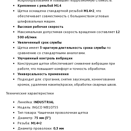
искрообразования и повышает коррозионную стойкость.
Крепление с резьбой М14
Щетка оснащена стандартной резьбой
М14×2
, что
обеспечивает совместимость с большинством угловых
шлифовальных машин.
Высокая рабочая скорость
Максимальная допустимая скорость вращения составляет
12
500 об/мин
.
Увеличенный срок службы
Щетка имеет
3-кратную длительность срока службы
по
сравнению со стандартными аналогами.
Улучшенный контроль вибрации
Конструкция щетки обеспечивает снижение вибрации при
работе, что повышает комфорт и точность обработки.
Универсальность применения
Подходит для: строгания, снятия заусенцев, хонингования
кромок, удаления накипи/краски, обработки сварных швов.
Технические характеристики
Линейка:
INDUSTRIAL
Модель: INGCO WB10755
Тип товара: Чашечная проволочная щетка
Диаметр:
75 мм (3")
Резьба:
M14×2
Диаметр проволоки:
0,3 мм