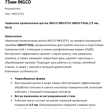
75мм INGCO
Кордщетки
SKU:
WB10755
Чашечная проволочная щетка INGCO WB10755 INDUSTRIAL (75 мм,
М14)
Назначение
Чашечная проволочная щетка INGCO WB10755 из профессиональной
линейки
INDUSTRIAL
предназначена для грубой очистки и подготовки
поверхностей с помощью угловых шлифовальных машин (УШМ).
Инструмент эффективно удаляет старую краску, лак, ржавчину,
окалину, а также зачищает сварочные швы, удаляет заусенцы и
обрабатывает кромки. Подходит для работы со сталью, литейной
сталью, а также с мягкой и твердой древесиной.
Ключевые особенности
Чашеобразная форма
Конструкция щетки в виде чашки обеспечивает эффективную
обработку плоских и слегка изогнутых поверхностей, позволяя
работать с большей площадью контакта.
Витая проволока из латунированной стали
Рабочая часть состоит из витой стальной проволоки
толщиной
0,3 мм
. Латунированное покрытие снижает риск