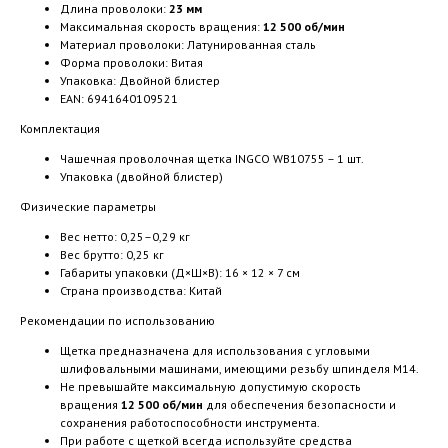
Длина проволоки:
23 мм
Максимальная скорость вращения:
12 500 об/мин
Материал проволоки: Латунированная сталь
Форма проволоки: Витая
Упаковка: Двойной блистер
EAN: 6941640109521
Комплектация
Чашечная проволочная щетка INGCO WB10755 – 1 шт.
Упаковка (двойной блистер)
Физические параметры
Вес нетто: 0,25–0,29 кг
Вес брутто: 0,25 кг
Габариты упаковки (Д×Ш×В): 16 × 12 × 7 см
Страна производства: Китай
Рекомендации по использованию
Щетка предназначена для использования с угловыми
шлифовальными машинами, имеющими резьбу шпинделя М14.
Не превышайте максимальную допустимую скорость
вращения
12 500 об/мин
для обеспечения безопасности и
сохранения работоспособности инструмента.
При работе с щеткой всегда используйте средства