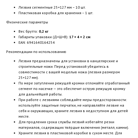
Лезвия сегментные 25×127 мм – 10 шт.
Пластиковая коробка для хранения – 1 шт.
Физические параметры
Вес брутто:
0,2 кг
Габариты упаковки (Д×Ш×В):
17 × 4 × 2 см
EAN: 6941640164254
Рекомендации по использованию
Лезвия предназначены для установки в канцелярские и
строительные ножи. Перед установкой убедитесь в
совместимости с вашей моделью ножа (лезвия размером
25×127 мм).
По мере затупления режущей кромки отломайте отработанный
сегмент по насечке — это обеспечит острую режущую кромку
для дальнейшей работы.
При работе с лезвиями соблюдайте меры предосторожности:
используйте защитные перчатки, не направляйте лезвие на
себя и окружающих, храните лезвия в недоступном для детей
месте.
Для продления срока службы лезвий избегайте резки
материалов, содержащих твёрдые включения (металл, камни).
Храните лезвия в пластиковой коробке в сухом месте. Для