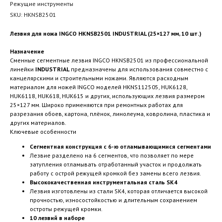
Режущие инструменты
SKU:
HKNSB2501
Лезвия для ножа INGCO HKNSB2501 INDUSTRIAL (25×127 мм, 10 шт.)
Назначение
Сменные сегментные лезвия INGCO HKNSB2501 из профессиональной
линейки
INDUSTRIAL
предназначены для использования совместно с
канцелярскими и строительными ножами. Являются расходным
материалом для ножей INGCO моделей HKNS112505, HUK6128,
HUK6118, HUK618, HUK615 и других, использующих лезвия размером
25×127 мм. Широко применяются при ремонтных работах для
разрезания обоев, картона, плёнок, линолеума, ковролина, пластика и
других материалов.
Ключевые особенности
Сегментная конструкция с 6-ю отламывающимися сегментами
Лезвие разделено на 6 сегментов, что позволяет по мере
затупления отламывать отработанный участок и продолжать
работу с острой режущей кромкой без замены всего лезвия.
Высококачественная инструментальная сталь SK4
Лезвия изготовлены из стали SK4, которая отличается высокой
прочностью, износостойкостью и длительным сохранением
остроты режущей кромки.
10 лезвий в наборе