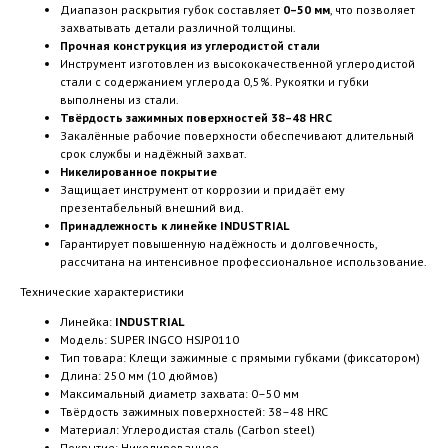
Диапазон раскрытия губок составляет
0–50 мм
, что позволяет
захватывать детали различной толщины.
Прочная конструкция из углеродистой стали
Инструмент изготовлен из высококачественной углеродистой
стали с содержанием углерода 0,5%. Рукоятки и губки
выполнены из стали.
Твёрдость зажимных поверхностей 38–48 HRC
Закалённые рабочие поверхности обеспечивают длительный
срок службы и надёжный захват.
Никелированное покрытие
Защищает инструмент от коррозии и придаёт ему
презентабельный внешний вид.
Принадлежность к линейке INDUSTRIAL
Гарантирует повышенную надёжность и долговечность,
рассчитана на интенсивное профессиональное использование.
Технические характеристики
Линейка:
INDUSTRIAL
Модель: SUPER INGCO HSJP0110
Тип товара: Клещи зажимные с прямыми губками (фиксатором)
Длина: 250 мм (10 дюймов)
Максимальный диаметр захвата: 0–50 мм
Твёрдость зажимных поверхностей: 38–48 HRC
Материал: Углеродистая сталь (Carbon steel)
Покрытие: Никелированное