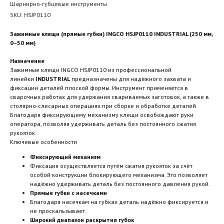
Шарнирно-губцевые инструменты
SKU:
HSJP0110
Зажимные клещи (прямые губки) INGCO HSJP0110 INDUSTRIAL (250 мм,
0–50 мм)
Назначение
Зажимные клещи INGCO HSJP0110 из профессиональной
линейки
INDUSTRIAL
предназначены для надёжного захвата и
фиксации деталей плоской формы. Инструмент применяется в
сварочных работах для удержания свариваемых заготовок, а также в
столярно-слесарных операциях при сборке и обработке деталей.
Благодаря фиксирующему механизму клещи освобождают руки
оператора, позволяя удерживать деталь без постоянного сжатия
рукояток.
Ключевые особенности
Фиксирующий механизм
Фиксация осуществляется путём сжатия рукояток за счёт
особой конструкции блокирующего механизма. Это позволяет
надёжно удерживать деталь без постоянного давления рукой.
Прямые губки с насечками
Благодаря насечкам на губках деталь надёжно фиксируется и
не проскальзывает.
Широкий диапазон раскрытия губок