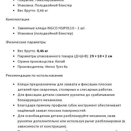
Упаковка: Полудвойной блистер
Вес брутто: 0,46 кг
Комплектация
Зажимные клещи INGCO HSJP0110 – 1 шт.
Упаковка (полудвойной блистер)
Физические параметры
Вес брутто:
0,46 кг
Параметры упакованного товара (Д×Ш×В):
29 × 10 × 2 см
Страна производства: Китай
Производитель: Ингко Тулз Ко.
Рекомендации по использованию
Клещи предназначены для захвата и фиксации плоских
деталей при сварочных, столярных и слесарных работах.
Для фиксации детали сожмите рукоятки до срабатывания
блокирующего механизма.
Благодаря прямому профилю губок инструмент обеспечивает
надёжный захват плоских поверхностей.
Для освобождения детали разблокируйте механизм, сжав
рукоятки дополнительно или используя рычаг разблокировки (в
зависимости от конструкции).