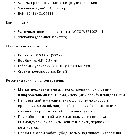
Форма проволоки: Плетёная (жгутированная)
Упаковка: Двойной блистер
EAN: 6941640109613
Комплектация
Чашечная проволочная щетка INGCO WB21005 – 1 шт.
Упаковка (двойной блистер)
Физические параметры
Вес нетто:
0,532 кг (532 г)
Вес брутто:
0,5–0,54 кг
Габариты упаковки (Д×Ш×В):
17 × 14 × 7 см
Страна производства: Китай
Рекомендации по использованию
Щетка предназначена для использования с угловыми
шлифовальными машинами, имеющими резьбу шпинделя М14.
Не превышайте максимальную допустимую скорость
вращения
8 500 об/мин
для обеспечения безопасности и
сохранения работоспособности инструмента.
При работе с щеткой всегда используйте средства
индивидуальной защиты: защитные очки, перчатки и
респиратор.
Перед началом работы убедитесь в надежности крепления