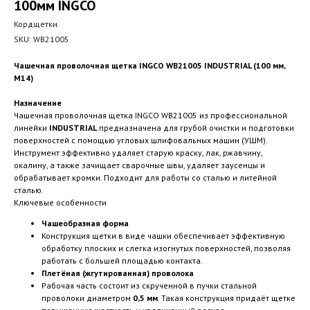
100мм INGCO
Кордщетки
SKU:
WB21005
Чашечная проволочная щетка INGCO WB21005 INDUSTRIAL (100 мм,
М14)
Назначение
Чашечная проволочная щетка INGCO WB21005 из профессиональной
линейки
INDUSTRIAL
предназначена для грубой очистки и подготовки
поверхностей с помощью угловых шлифовальных машин (УШМ).
Инструмент эффективно удаляет старую краску, лак, ржавчину,
окалину, а также зачищает сварочные швы, удаляет заусенцы и
обрабатывает кромки. Подходит для работы со сталью и литейной
сталью.
Ключевые особенности
Чашеобразная форма
Конструкция щетки в виде чашки обеспечивает эффективную
обработку плоских и слегка изогнутых поверхностей, позволяя
работать с большей площадью контакта.
Плетёная (жгутированная) проволока
Рабочая часть состоит из скрученной в пучки стальной
проволоки диаметром
0,5 мм
. Такая конструкция придаёт щетке