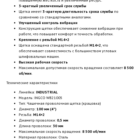
повышенную жесткость и увеличенный ресурс.
3-кратный увеличенный срок службы
Щетка имеет
3-кратную длительность срока службы
по
сравнению со стандартными аналогами.
Улучшенный контроль вибрации
Конструкция щетки обеспечивает снижение вибрации при
работе, что повышает комфорт и точность обработки.
Крепление с резьбой М14×2
Щетка оснащена стандартной резьбой
М14×2
, что
обеспечивает совместимость с большинством угловых
шлифовальных машин.
Высокая рабочая скорость
Максимальная допустимая скорость вращения составляет
8 500
об/мин
.
Технические характеристики
Линейка:
INDUSTRIAL
Модель: INGCO WB21005
Тип: Чашечная проволочная щетка (крацовка)
Диаметр:
100 мм (4")
Резьба:
М14×2
Диаметр проволоки:
0,5 мм
Длина проволоки:
30 мм
Максимальная скорость вращения:
8 500 об/мин
Материал проволоки: Сталь