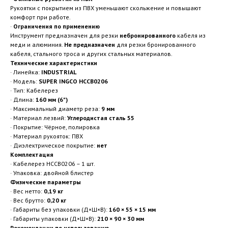
Рукоятки с покрытием из ПВХ уменьшают скольжение и повышают
комфорт при работе.
·
Ограничения по применению
Инструмент предназначен для резки
небронированного
кабеля из
меди и алюминия.
Не предназначен
для резки бронированного
кабеля, стального троса и других стальных материалов.
Технические характеристики
· Линейка:
INDUSTRIAL
· Модель:
SUPER INGCO HCCB0206
· Тип: Кабелерез
· Длина:
160 мм (6")
· Максимальный диаметр реза:
9 мм
· Материал лезвий:
Углеродистая сталь 55
· Покрытие: Чёрное, полировка
· Материал рукояток: ПВХ
· Диэлектрическое покрытие:
нет
Комплектация
· Кабелерез HCCB0206 – 1 шт.
· Упаковка: двойной блистер
Физические параметры
· Вес нетто:
0,19 кг
· Вес брутто:
0,20 кг
· Габариты без упаковки (Д×Ш×В):
160 × 55 × 15 мм
· Габариты упаковки (Д×Ш×В):
210 × 90 × 30 мм
Рекомендации по использованию