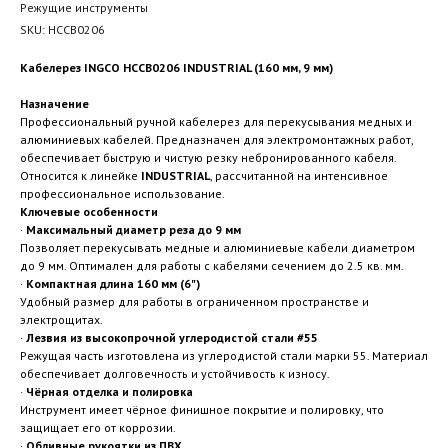
Режущие инструменты
SKU:
HCCB0206
Кабелерез INGCO HCCB0206 INDUSTRIAL (160 мм, 9 мм)
Назначение
Профессиональный ручной кабелерез для перекусывания медных и
алюминиевых кабелей. Предназначен для электромонтажных работ,
обеспечивает быструю и чистую резку небронированного кабеля.
Относится к линейке
INDUSTRIAL
, рассчитанной на интенсивное
профессиональное использование.
Ключевые особенности
·
Максимальный диаметр реза до 9 мм
Позволяет перекусывать медные и алюминиевые кабели диаметром
до 9 мм. Оптимален для работы с кабелями сечением до 2.5 кв. мм.
·
Компактная длина 160 мм (6")
Удобный размер для работы в ограниченном пространстве и
электрощитах.
·
Лезвия из высокопрочной углеродистой стали #55
Режущая часть изготовлена из углеродистой стали марки 55. Материал
обеспечивает долговечность и устойчивость к износу.
·
Чёрная отделка и полировка
Инструмент имеет чёрное финишное покрытие и полировку, что
защищает его от коррозии.
·
Обливные рукоятки из ПВХ