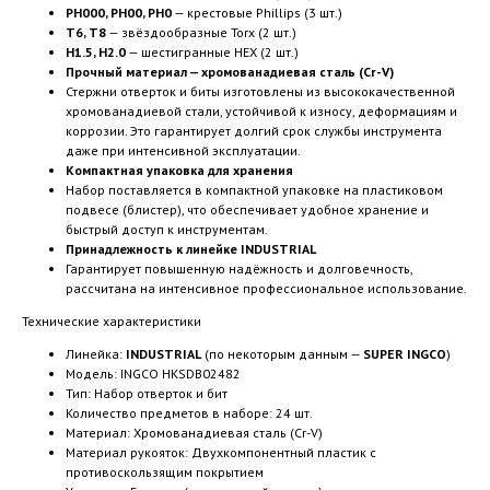
PH000, PH00, PH0
— крестовые Phillips (3 шт.)
T6, T8
— звёздообразные Torx (2 шт.)
H1.5, H2.0
— шестигранные HEX (2 шт.)
Прочный материал — хромованадиевая сталь (Cr-V)
Стержни отверток и биты изготовлены из высококачественной
хромованадиевой стали, устойчивой к износу, деформациям и
коррозии. Это гарантирует долгий срок службы инструмента
даже при интенсивной эксплуатации.
Компактная упаковка для хранения
Набор поставляется в компактной упаковке на пластиковом
подвесе (блистер), что обеспечивает удобное хранение и
быстрый доступ к инструментам.
Принадлежность к линейке INDUSTRIAL
Гарантирует повышенную надёжность и долговечность,
рассчитана на интенсивное профессиональное использование.
Технические характеристики
Линейка:
INDUSTRIAL
(по некоторым данным —
SUPER INGCO
)
Модель: INGCO HKSDB02482
Тип: Набор отверток и бит
Количество предметов в наборе: 24 шт.
Материал: Хромованадиевая сталь (Cr-V)
Материал рукояток: Двухкомпонентный пластик с
противоскользящим покрытием