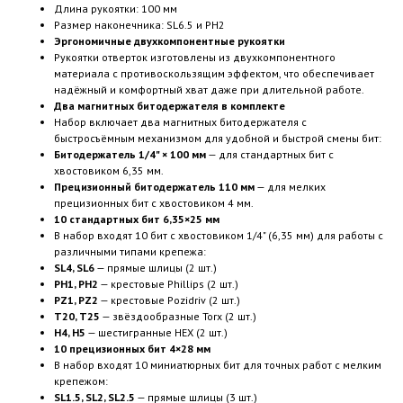
Длина рукоятки: 100 мм
Размер наконечника: SL6.5 и PH2
Эргономичные двухкомпонентные рукоятки
Рукоятки отверток изготовлены из двухкомпонентного
материала с противоскользящим эффектом, что обеспечивает
надёжный и комфортный хват даже при длительной работе.
Два магнитных битодержателя в комплекте
Набор включает два магнитных битодержателя с
быстросъёмным механизмом для удобной и быстрой смены бит:
Битодержатель 1/4" × 100 мм
— для стандартных бит с
хвостовиком 6,35 мм.
Прецизионный битодержатель 110 мм
— для мелких
прецизионных бит с хвостовиком 4 мм.
10 стандартных бит 6,35×25 мм
В набор входят 10 бит с хвостовиком 1/4" (6,35 мм) для работы с
различными типами крепежа:
SL4, SL6
— прямые шлицы (2 шт.)
PH1, PH2
— крестовые Phillips (2 шт.)
PZ1, PZ2
— крестовые Pozidriv (2 шт.)
T20, T25
— звёздообразные Torx (2 шт.)
H4, H5
— шестигранные HEX (2 шт.)
10 прецизионных бит 4×28 мм
В набор входят 10 миниатюрных бит для точных работ с мелким
крепежом:
SL1.5, SL2, SL2.5
— прямые шлицы (3 шт.)