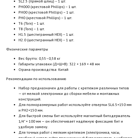
SL2.5 (прямой шлиц) – 1 шт.
PH000 (крестовой Phillips) – 1 шт.
PH00 (крестовой Phillips) – 1 шт.
PH0 (крестовой Phillips) – 1 шт.
T6 (Torx) – 1 шт.
T8 (Torx) – 1 шт.
H1.5 (шестигранный HEX) – 1 шт.
H2.0 (шестигранный HEX) – 1 шт.
Физические параметры
Вес брутто: 0,55–0,58 кг
Габариты упаковки (Д×Ш×В): 322 × 169 × 48 мм
Страна производства: Китай
Рекомендации по использованию
Набор предназначен для работы с крепежом различных типов
— от мелкой электроники до сборки мебели и монтажных
конструкций.
Для полноразмерных работ используйте отвертки SL6.5×150 мм
и PH2×150 мм.
Для быстрой смены бит используйте магнитный битодержатель
1/4" × 100 мм — он обеспечивает надёжную фиксацию бит и
удобную замену.
Для точных работ с мелким крепежом (электроника, часы,
приборы) используйте прецизионный битодержатель с набором