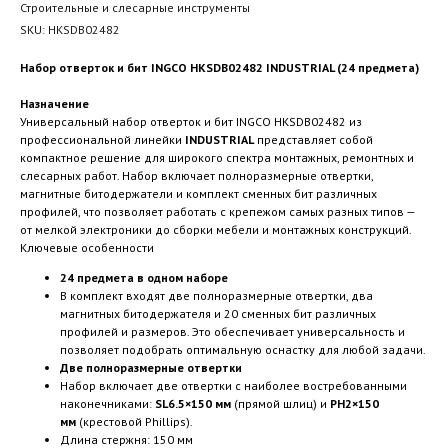
Строительные и слесарные инструменты
SKU:
HKSDB02482
Набор отверток и бит INGCO HKSDB02482 INDUSTRIAL (24 предмета)
Назначение
Универсальный набор отверток и бит INGCO HKSDB02482 из
профессиональной линейки
INDUSTRIAL
представляет собой
компактное решение для широкого спектра монтажных, ремонтных и
слесарных работ. Набор включает полноразмерные отвертки,
магнитные битодержатели и комплект сменных бит различных
профилей, что позволяет работать с крепежом самых разных типов —
от мелкой электроники до сборки мебели и монтажных конструкций.
Ключевые особенности
24 предмета в одном наборе
В комплект входят две полноразмерные отвертки, два
магнитных битодержателя и 20 сменных бит различных
профилей и размеров. Это обеспечивает универсальность и
позволяет подобрать оптимальную оснастку для любой задачи.
Две полноразмерные отвертки
Набор включает две отвертки с наиболее востребованными
наконечниками:
SL6.5×150 мм
(прямой шлиц) и
PH2×150
мм
(крестовой Phillips).
Длина стержня: 150 мм