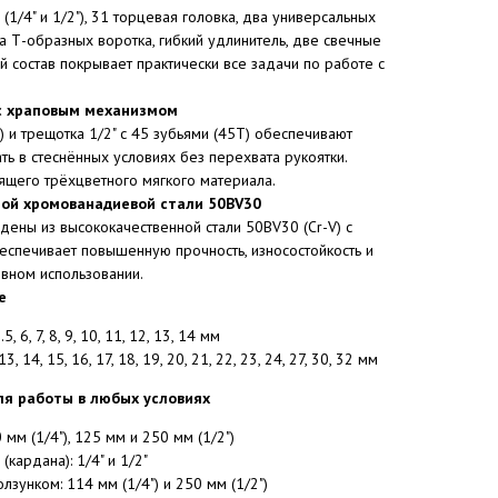
(1/4" и 1/2"), 31 торцевая головка, два универсальных
а Т-образных воротка, гибкий удлинитель, две свечные
ой состав покрывает практически все задачи по работе с
с храповым механизмом
) и трещотка 1/2" с 45 зубьями (45Т) обеспечивают
ть в стеснённых условиях без перехвата рукоятки.
ящего трёхцветного мягкого материала.
ной хромованадиевой стали 50BV30
ены из высококачественной стали 50BV30 (Cr-V) с
еспечивает повышенную прочность, износостойкость и
вном использовании.
е
.5, 6, 7, 8, 9, 10, 11, 12, 13, 14 мм
13, 14, 15, 16, 17, 18, 19, 20, 21, 22, 23, 24, 27, 30, 32 мм
ля работы в любых условиях
 мм (1/4"), 125 мм и 250 мм (1/2")
кардана): 1/4" и 1/2"
лзунком: 114 мм (1/4") и 250 мм (1/2")