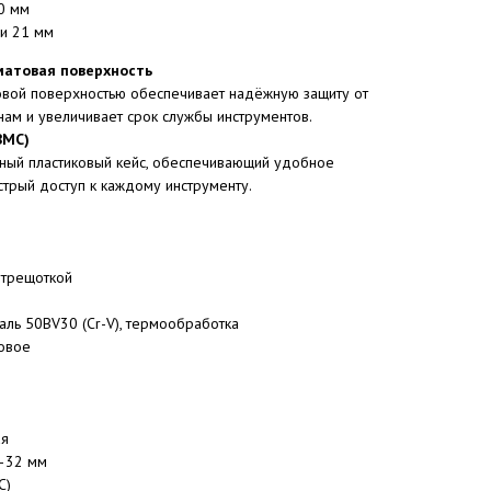
50 мм
 и 21 мм
матовая поверхность
вой поверхностью обеспечивает надёжную защиту от
инам и увеличивает срок службы инструментов.
BMC)
ный пластиковый кейс, обеспечивающий удобное
стрый доступ к каждому инструменту.
с трещоткой
аль 50BV30 (Cr-V), термообработка
товое
ая
4–32 мм
C)