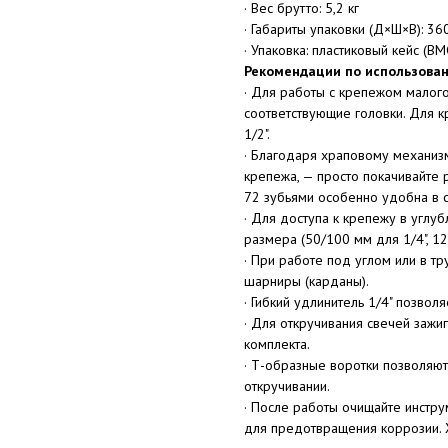
· Вес брутто: 5,2 кг
· Габариты упаковки (Д×Ш×В): 36
· Упаковка: пластиковый кейс (BM
Рекомендации по использова
· Для работы с крепежом малого
соответствующие головки. Для к
1/2".
· Благодаря храповому механизм
крепежа, — просто покачивайте 
72 зубьями особенно удобна в с
· Для доступа к крепежу в углу
размера (50/100 мм для 1/4", 12
· При работе под углом или в 
шарниры (карданы).
· Гибкий удлинитель 1/4" позвол
· Для откручивания свечей зажи
комплекта.
· Т-образные воротки позволяют
откручивании.
· После работы очищайте инстру
для предотвращения коррозии. Х