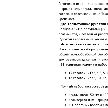
В комплект входят две трещотки 
шарнира, четыре удлинителя, дв
головки и пластиковый кейс. Так
крепежом.
·
Две трещоточные рукоятки 
Трещотка 1/4" с 72 зубьями (72Т
плавный ход и позволяют работа
Рукоятки выполнены из нескольз
·
Изготовлены из высокопроч
Все компоненты набора произвед
общей термообработкой. Это об
долговечность даже при интенси
·
31 торцевая головка в набор
13 головок 1/4": 4, 4.5, 5, 5
18 головок 1/2": 8, 10, 12, 
·
Полный набор аксессуаров д
4 удлинителя: 50 мм и 100
2 универсальных шарнира (
2 Т-образных воротка с по