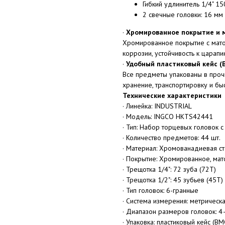
Гибкий удлинитель 1/4" 1
2 свечные головки: 16 мм
·
Хромированное покрытие и 
Хромированное покрытие с мато
коррозии, устойчивость к царап
·
Удобный пластиковый кейс (
Все предметы упакованы в проч
хранение, транспортировку и бы
Технические характеристики
· Линейка: INDUSTRIAL
· Модель: INGCO HKTS42441
· Тип: Набор торцевых головок 
· Количество предметов: 44 шт.
· Материал: Хромованадиевая ст
· Покрытие: Хромированное, ма
· Трещотка 1/4": 72 зуба (72Т)
· Трещотка 1/2": 45 зубьев (45Т)
· Тип головок: 6-гранные
· Система измерения: метрическ
· Диапазон размеров головок: 
· Упаковка: пластиковый кейс (BM