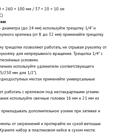
0 × 260 × 100 мм / 37 × 20 × 10 см
C)
нию
 диаметра (до 14 мм) используйте трещотку 1/4" и
рупного крепежа (от 8 до 32 мм) применяйте трещотку
у трещотки позволяют работать, не отрывая рукоятку от
рукоятку для непрерывного вращения. Трещотка 1/4" с
теснённых условиях.
блениях используйте удлинители соответствующего
5/250 мм для 1/2").
труднодоступных местах применяйте универсальные
яет работать с крепежом под нестандартными углами.
гания используйте свечные головки 16 мм и 21 мм из
 прикладывать дополнительное усилие при затяжке и
менты от загрязнений и протирайте их сухой ветошью
раните набор в пластиковом кейсе в сухом месте.