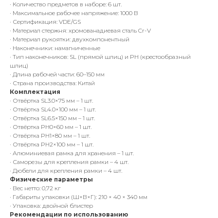
· Количество предметов в наборе: 6 шт.
· Максимальное рабочее напряжение: 1000 В
· Сертификация: VDE/GS
· Материал стержня: хромованадиевая сталь Cr-V
· Материал рукоятки: двухкомпонентный
· Наконечники: намагниченные
· Тип наконечников: SL (прямой шлиц) и PH (крестообразный
шлиц)
· Длина рабочей части: 60–150 мм
· Страна производства: Китай
Комплектация
· Отвёртка SL3.0×75 мм – 1 шт.
· Отвёртка SL4.0×100 мм – 1 шт.
· Отвёртка SL6.5×150 мм – 1 шт.
· Отвёртка PH0×60 мм – 1 шт.
· Отвёртка PH1×80 мм – 1 шт.
· Отвёртка PH2×100 мм – 1 шт.
· Алюминиевая рамка для хранения – 1 шт.
· Саморезы для крепления рамки – 4 шт.
· Дюбели для крепления рамки – 4 шт.
Физические параметры
· Вес нетто: 0,72 кг
· Габариты упаковки (Ш×В×Г): 210 × 40 × 340 мм
· Упаковка: двойной блистер
Рекомендации по использованию