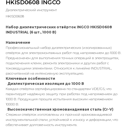
HKISD0608 INGCO
Диэлектрический инструмент
HKISD0608
Набор диэлектрических отвёрток INGCO HKISD0608
INDUSTRIAL (6 шт., 1000 В)
Назначение
Профессиональный набор диэлектрических (изолированных)
отвёрток для электромонтажных работ под напряжением до 1000 В.
Предназначен для выполнения точных операций в электрощитах,
подключения клемм, ремонта электроники и других работ с
токоведущими элементами. Относится к линейке INDUSTRIAL,
рассчитанной на интенсивную эксплуатацию.
Ключевые особенности
·
Диэлектрическая изоляция до 1000 В
Каждая отвёртка сертифицирована по стандартам VDE/GS, что
гарантирует надёжную защиту при работах под напряжением до
1000 В. Продукция прошла испытания высоким напряжением
10000 В.
·
Высококачественная хромованадиевая сталь (Cr-V)
Стержни отвёрток изготовлены из прочной хромованадиевой
инструментальной стали, устойчивой к износу и деформации, что
обеспечивает долговечность инструмента.