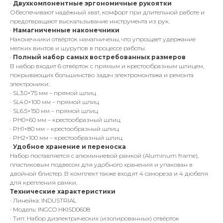
·
Двухкомпонентные эргономичные рукоятки
Обеспечивают надёжный хват, комфорт при длительной работе и
предотвращают выскальзывание инструмента из рук.
·
Намагниченные наконечники
Наконечники отвёрток намагничены, что упрощает удержание
мелких винтов и шурупов в процессе работы.
·
Полный набор самых востребованных размеров
В набор входит 6 отвёрток с прямым и крестообразным шлицем,
покрывающих большинство задач электромонтажа и ремонта
электроники:
· SL3.0×75 мм – прямой шлиц
· SL4.0×100 мм – прямой шлиц
· SL6.5×150 мм – прямой шлиц
· PH0×60 мм – крестообразный шлиц
· PH1×80 мм – крестообразный шлиц
· PH2×100 мм – крестообразный шлиц
·
Удобное хранение и переноска
Набор поставляется с алюминиевой рамкой (Aluminum frame),
пластиковым подвесом для удобного хранения и упакован в
двойной блистер. В комплект также входят 4 самореза и 4 дюбеля
для крепления рамки.
Технические характеристики
· Линейка: INDUSTRIAL
· Модель: INGCO HKISD0608
· Тип: Набор диэлектрических (изолированных) отвёрток