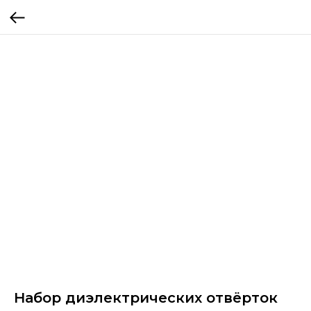
Набор диэлектрических отвëрток