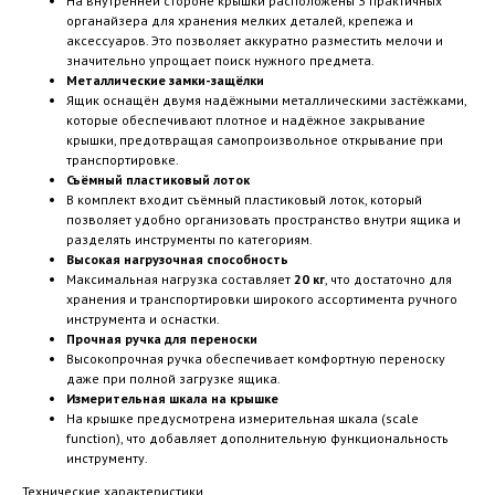
На внутренней стороне крышки расположены 3 практичных
органайзера для хранения мелких деталей, крепежа и
аксессуаров. Это позволяет аккуратно разместить мелочи и
значительно упрощает поиск нужного предмета.
Металлические замки-защёлки
Ящик оснащён двумя надёжными металлическими застёжками,
которые обеспечивают плотное и надёжное закрывание
крышки, предотвращая самопроизвольное открывание при
транспортировке.
Съёмный пластиковый лоток
В комплект входит съёмный пластиковый лоток, который
позволяет удобно организовать пространство внутри ящика и
разделять инструменты по категориям.
Высокая нагрузочная способность
Максимальная нагрузка составляет
20 кг
, что достаточно для
хранения и транспортировки широкого ассортимента ручного
инструмента и оснастки.
Прочная ручка для переноски
Высокопрочная ручка обеспечивает комфортную переноску
даже при полной загрузке ящика.
Измерительная шкала на крышке
На крышке предусмотрена измерительная шкала (scale
function), что добавляет дополнительную функциональность
инструменту.
Технические характеристики