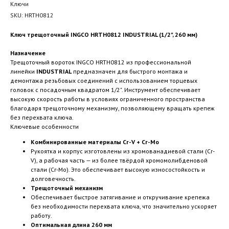
Ключи
SKU:
HRTH0812
Ключ трещоточный INGCO HRTH0812 INDUSTRIAL (1/2", 260 мм)
Назначение
Трещоточный вороток INGCO HRTH0812 из профессиональной
линейки
INDUSTRIAL
предназначен для быстрого монтажа и
демонтажа резьбовых соединений с использованием торцевых
головок с посадочным квадратом 1/2". Инструмент обеспечивает
высокую скорость работы в условиях ограниченного пространства
благодаря трещоточному механизму, позволяющему вращать крепеж
без перехвата ключа.
Ключевые особенности
Комбинированные материалы Cr-V + Cr-Mo
Рукоятка и корпус изготовлены из хромованадиевой стали (Cr-
V), а рабочая часть — из более твёрдой хромомолибденовой
стали (Cr-Mo). Это обеспечивает высокую износостойкость и
долговечность.
Трещоточный механизм
Обеспечивает быстрое затягивание и откручивание крепежа
без необходимости перехвата ключа, что значительно ускоряет
работу.
Оптимальная длина 260 мм