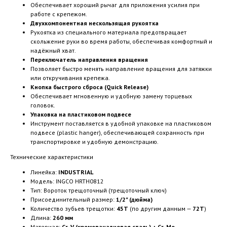
Обеспечивает хороший рычаг для приложения усилия при
работе с крепежом.
Двухкомпонентная нескользящая рукоятка
Рукоятка из специального материала предотвращает
скольжение руки во время работы, обеспечивая комфортный и
надёжный хват.
Переключатель направления вращения
Позволяет быстро менять направление вращения для затяжки
или откручивания крепежа.
Кнопка быстрого сброса (Quick Release)
Обеспечивает мгновенную и удобную замену торцевых
головок.
Упаковка на пластиковом подвесе
Инструмент поставляется в удобной упаковке на пластиковом
подвесе (plastic hanger), обеспечивающей сохранность при
транспортировке и удобную демонстрацию.
Технические характеристики
Линейка:
INDUSTRIAL
Модель: INGCO HRTH0812
Тип: Вороток трещоточный (трещоточный ключ)
Присоединительный размер:
1/2" (дюйма)
Количество зубьев трещотки:
45T
(по другим данным —
72T
)
Длина:
260 мм
Материал:
Cr-V (хромованадиевая сталь) + Cr-Mo