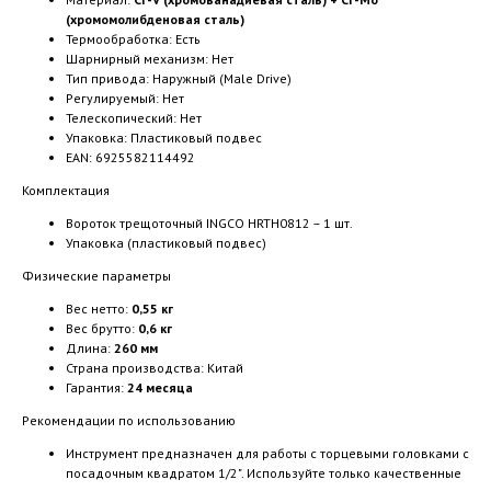
(хромомолибденовая сталь)
Термообработка: Есть
Шарнирный механизм: Нет
Тип привода: Наружный (Male Drive)
Регулируемый: Нет
Телескопический: Нет
Упаковка: Пластиковый подвес
EAN: 6925582114492
Комплектация
Вороток трещоточный INGCO HRTH0812 – 1 шт.
Упаковка (пластиковый подвес)
Физические параметры
Вес нетто:
0,55 кг
Вес брутто:
0,6 кг
Длина:
260 мм
Страна производства: Китай
Гарантия:
24 месяца
Рекомендации по использованию
Инструмент предназначен для работы с торцевыми головками с
посадочным квадратом 1/2". Используйте только качественные