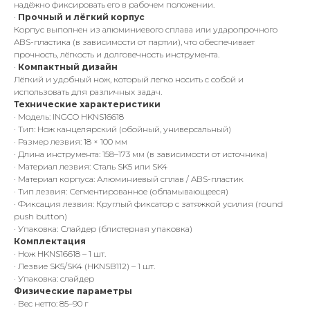
надёжно фиксировать его в рабочем положении.
·
Прочный и лёгкий корпус
Корпус выполнен из алюминиевого сплава или ударопрочного
ABS-пластика (в зависимости от партии), что обеспечивает
прочность, лёгкость и долговечность инструмента.
·
Компактный дизайн
Лёгкий и удобный нож, который легко носить с собой и
использовать для различных задач.
Технические характеристики
· Модель: INGCO HKNS16618
· Тип: Нож канцелярский (обойный, универсальный)
· Размер лезвия: 18 × 100 мм
· Длина инструмента: 158–173 мм (в зависимости от источника)
· Материал лезвия: Сталь SK5 или SK4
· Материал корпуса: Алюминиевый сплав / ABS-пластик
· Тип лезвия: Сегментированное (обламывающееся)
· Фиксация лезвия: Круглый фиксатор с затяжкой усилия (round
push button)
· Упаковка: Слайдер (блистерная упаковка)
Комплектация
· Нож HKNS16618 – 1 шт.
· Лезвие SK5/SK4 (HKNSB112) – 1 шт.
· Упаковка: слайдер
Физические параметры
· Вес нетто: 85–90 г