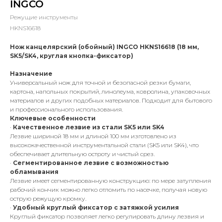
INGCO
Режущие инструменты
HKNS16618
Нож канцелярский (обойный) INGCO HKNS16618 (18 мм,
SK5/SK4, круглая кнопка-фиксатор)
Назначение
Универсальный нож для точной и безопасной резки бумаги,
картона, напольных покрытий, линолеума, ковролина, упаковочных
материалов и других подобных материалов. Подходит для бытового
и профессионального использования.
Ключевые особенности
·
Качественное лезвие из стали SK5 или SK4
Лезвие шириной 18 мм и длиной 100 мм изготовлено из
высококачественной инструментальной стали (SK5 или SK4), что
обеспечивает длительную остроту и чистый срез.
·
Сегментированное лезвие с возможностью
обламывания
Лезвие имеет сегментированную конструкцию: по мере затупления
рабочий кончик можно легко отломить по насечке, получая новую
острую режущую кромку.
·
Удобный круглый фиксатор с затяжкой усилия
Круглый фиксатор позволяет легко регулировать длину лезвия и