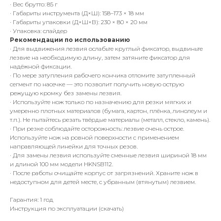
· Вес брутто: 85 г
· Габариты инструмента (Д×Ш): 158–173 × 18 мм
· Габариты упаковки (Д×Ш×В): 230 × 80 × 20 мм
· Упаковка: слайдер
Рекомендации по использованию
· Для выдвижения лезвия ослабьте круглый фиксатор, выдвиньте
лезвие на необходимую длину, затем затяните фиксатор для
надёжной фиксации.
· По мере затупления рабочего кончика отломите затупленный
сегмент по насечке — это позволит получить новую острую
режущую кромку без замены лезвия.
· Используйте нож только по назначению для резки мягких и
умеренно плотных материалов (бумага, картон, плёнка, линолеум и
т.п.). Не пытайтесь резать твёрдые материалы (металл, стекло, камень).
· При резке соблюдайте осторожность: лезвие очень острое.
Используйте нож на ровной поверхности с применением
направляющей линейки для точных резов.
· Для замены лезвия используйте сменные лезвия шириной 18 мм
и длиной 100 мм модели HKNSB112.
· После работы очищайте корпус от загрязнений. Храните нож в
недоступном для детей месте, с убранным (втянутым) лезвием.
Гарантия: 1 год
Инструкция по эксплуатации (скачать)