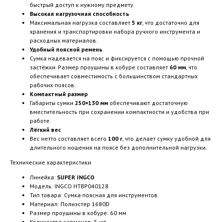
быстрый доступ к нужному предмету.
Высокая нагрузочная способность
Максимальная нагрузка составляет
5 кг
, что достаточно для
хранения и транспортировки набора ручного инструмента и
расходных материалов.
Удобный поясной ремень
Сумка надевается на пояс и фиксируется с помощью прочной
застёжки. Размер проушины в кобуре составляет
60 мм
, что
обеспечивает совместимость с большинством стандартных
рабочих поясов.
Компактный размер
Габариты сумки
250×130 мм
обеспечивают достаточную
вместительность при сохранении компактности и удобства при
работе.
Лёгкий вес
Вес нетто составляет всего
100 г
, что делает сумку удобной для
длительного ношения на поясе без дополнительной нагрузки.
Технические характеристики
Линейка:
SUPER INGCO
Модель: INGCO HTBP040128
Тип товара: Сумка поясная для инструментов
Материал: Полиэстер 1680D
Размер проушины в кобуре: 60 мм
Количество карманов: 5 шт.