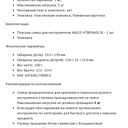
Максимальная нагрузка: 5 кг
Монтажный пояс в комплекте: нет
Упаковка: пластиковая упаковка / бумажная карточка
Комплектация
Поясная сумка для инструментов INGCO HTBP040128 – 1 шт.
Упаковка
Физические параметры
Габариты (Д×Ш): 250 × 130 мм
Габариты предмета (Д×Ш×В): 130 × 25 × 250 мм
Вес нетто: 100 г
Вес брутто: 121–150 г
EAN: 6976051788850
Рекомендации по использованию
Сумка предназначена для хранения и переноски ручного
инструмента и мелких принадлежностей на поясе.
Максимальная нагрузка не должна превышать
5 кг
.
Благодаря пяти карманам вы можете организовать
инструменты по категориям для быстрого доступа к нужному
предмету.
Размер проушины 60 мм совместим с большинством