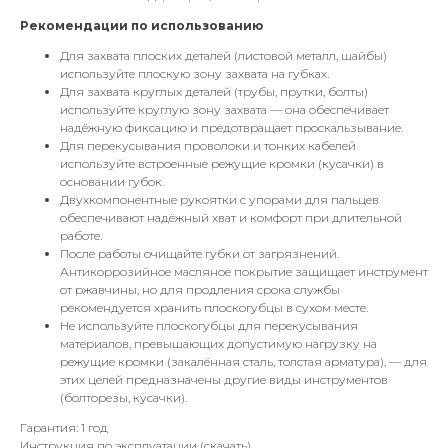
Рекомендации по использованию
Для захвата плоских деталей (листовой металл, шайбы)
используйте плоскую зону захвата на губках.
Для захвата круглых деталей (трубы, прутки, болты)
используйте круглую зону захвата — она обеспечивает
надёжную фиксацию и предотвращает проскальзывание.
Для перекусывания проволоки и тонких кабелей
используйте встроенные режущие кромки (кусачки) в
основании губок.
Двухкомпонентные рукоятки с упорами для пальцев
обеспечивают надёжный хват и комфорт при длительной
работе.
После работы очищайте губки от загрязнений.
Антикоррозийное масляное покрытие защищает инструмент
от ржавчины, но для продления срока службы
рекомендуется хранить плоскогубцы в сухом месте.
Не используйте плоскогубцы для перекусывания
материалов, превышающих допустимую нагрузку на
режущие кромки (закалённая сталь, толстая арматура), — для
этих целей предназначены другие виды инструментов
(болторезы, кусачки).
Гарантия:
1 год
Инструкция по эксплуатации (скачать)