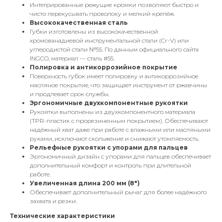
Интегрированные режущие кромки позволяют быстро и
чисто перекусывать проволоку и мелкий крепёж.
Высококачественная сталь
Губки изготовлены из высококачественной
хромованадиевой инструментальной стали (Cr-V) или
углеродистой стали №55. По данным официального сайта
INGCO, материал — сталь #55.
Полировка и антикоррозийное покрытие
Поверхность губок имеет полировку и антикоррозийное
масляное покрытие, что защищает инструмент от ржавчины
и продлевает срок службы.
Эргономичные двухкомпонентные рукоятки
Рукоятки выполнены из двухкомпонентного материала
(TPR-пластик с прорезиненным покрытием). Обеспечивают
надёжный хват даже при работе с влажными или масляными
руками, исключают скольжение и снижают утомляемость.
Рельефные рукоятки с упорами для пальцев
Эргономичный дизайн с упорами для пальцев обеспечивает
дополнительный комфорт и контроль при длительной
работе.
Увеличенная длина 200 мм (8")
Обеспечивает дополнительный рычаг для более надёжного
захвата и резки.
Технические характеристики