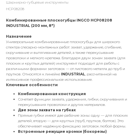
Шарнирно-губцевые инструменты
HCP08208
Комбинированные плоскогубцы INGCO HCP08208
INDUSTRIAL (200 мм, 8")
Назначение
Универсальные комбинированные плоскогубцы для широкого
спектра слесарно-монтажных работ: захват, удержание, сгибание,
скручивание и вытягивание деталей, а также перекусывание
проволоки и мелкого крепежа. Благодаря двум зонам захвата (для
плоских и круглых деталей) инструмент подходит для работы с
различными формами заготовок — от листового металла до труб и
прутков. Относятся к линейке
INDUSTRIAL
, рассчитанной на
интенсивное профессиональное использование.
Ключевые особенности
Комбинированная конструкция
Сочетает функции захвата, удержания, гибки, скручивания и
перекусывания проволоки и других материалов.
Две зоны захвата на губках
Прямые губки имеют две рабочие зоны: одну — для плоских
деталей, вторую — для круглых (труб, прутков, болтов). Это
обеспечивает надёжную фиксацию заготовок любой формы.
Встроенные режущие кромки (бокорезы)