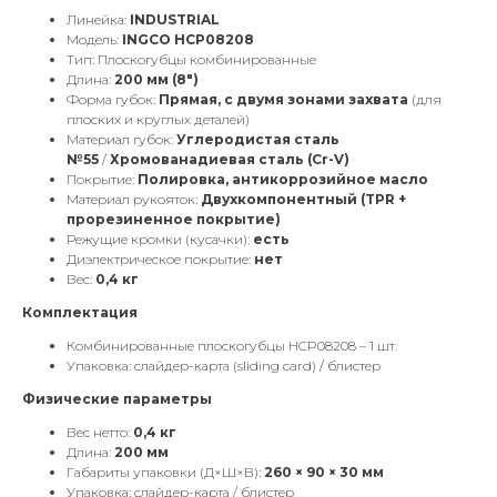
Линейка:
INDUSTRIAL
Модель:
INGCO HCP08208
Тип: Плоскогубцы комбинированные
Длина:
200 мм (8")
Форма губок:
Прямая, с двумя зонами захвата
(для
плоских и круглых деталей)
Материал губок:
Углеродистая сталь
№55
/
Хромованадиевая сталь (Cr-V)
Покрытие:
Полировка, антикоррозийное масло
Материал рукояток:
Двухкомпонентный (TPR +
прорезиненное покрытие)
Режущие кромки (кусачки):
есть
Диэлектрическое покрытие:
нет
Вес:
0,4 кг
Комплектация
Комбинированные плоскогубцы HCP08208 – 1 шт.
Упаковка: слайдер-карта (sliding card) / блистер
Физические параметры
Вес нетто:
0,4 кг
Длина:
200 мм
Габариты упаковки (Д×Ш×В):
260 × 90 × 30 мм
Упаковка: слайдер-карта / блистер