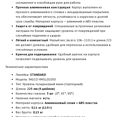
скольжение и освобождая руки для работы.
Прочная алюминиевая конструкция
: Корпус выполнен из
прочного алюминиевого сплава с анодированным покрытием,
что обеспечивает лёгкость, устойчивость к коррозии и долгий
срок службы. Материал корпуса — алюминий и ABS-пластик.
Защита от повреждений
: Специальные встроенные резиновые
заглушки по бокам защищают уровень от повреждений при
случайных падениях и ударах.
Лёгкий и компактный
: Малый вес (всего 106–110 г) и длина 225
мм делают уровень удобным для переноски и использования в
стеснённых условиях.
Крючок для подвешивания
: Удобный крючок на корпусе
позволяет подвешивать уровень для хранения.
Технические характеристики
Линейка:
STANDARD
Модель: INGCO HMSL01030
Тип: Уровень пузырьковый мини (торпедный)
Длина:
225 мм (9 дюймов)
Количество глазков:
3 шт.
(0°, 45°, 90°)
Наличие магнита:
есть
Материал корпуса:
Алюминиевый сплав + ABS-пластик
Вес нетто:
0,11 кг (110 г)
Вес брутто:
0,15 кг
Упаковка: картонная коробка / цветная гильза