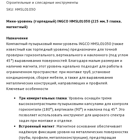
Строительные и слесарные инструменты
SKU:
HMSL01030
Мини-уровень (торпедный) INGCO HMSL01030 (225 мм, 3 глазка,
магнитный)
Назначение
Компактный пузырьковый мини-уровень INGCO HMSL01030 (также
известный как торпедный уровень) предназначен для точной
проверки горизонтального, вертикального и наклонного (под углом
45°) выравнивания поверхностей. Благодаря малым размерам и
наличию магнита, этот уровень идеально подходит для работы в
ограниченном пространстве: при монтаже труб, установке
кондиционеров, сборке мебели, а также для выравнивания
металлических конструкций, направляющих и профилей.
Ключевые особенности
Три измерительных глазка
: Уровень оснащён тремя
высококонтрастными пузырьковыми капсулами для контроля
горизонтали (180°), вертикали (90°) и наклона под 45°. Это
позволяет использовать инструмент для широкого спектра
задач при монтаже и отделке.
Встроенный магнит
: Магнитное основание обеспечивает
надёжную фиксацию уровня на металлических поверхностях
(трубы, профили, металлоконструкции), предотвращая