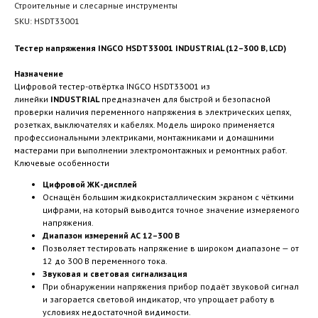
Строительные и слесарные инструменты
SKU:
HSDT33001
Тестер напряжения INGCO HSDT33001 INDUSTRIAL (12–300 В, LCD)
Назначение
Цифровой тестер-отвёртка INGCO HSDT33001 из
линейки
INDUSTRIAL
предназначен для быстрой и безопасной
проверки наличия переменного напряжения в электрических цепях,
розетках, выключателях и кабелях. Модель широко применяется
профессиональными электриками, монтажниками и домашними
мастерами при выполнении электромонтажных и ремонтных работ.
Ключевые особенности
Цифровой ЖК-дисплей
Оснащён большим жидкокристаллическим экраном с чёткими
цифрами, на который выводится точное значение измеряемого
напряжения.
Диапазон измерений AC 12–300 В
Позволяет тестировать напряжение в широком диапазоне — от
12 до 300 В переменного тока.
Звуковая и световая сигнализация
При обнаружении напряжения прибор подаёт звуковой сигнал
и загорается световой индикатор, что упрощает работу в
условиях недостаточной видимости.