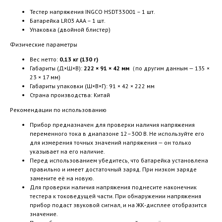
Тестер напряжения INGCO HSDT33001 – 1 шт.
Батарейка LR03 AAA – 1 шт.
Упаковка (двойной блистер)
Физические параметры
Вес нетто:
0,13 кг (130 г)
Габариты (Д×Ш×В):
222 × 91 × 42 мм
（по другим данным — 135 ×
23 × 17 мм)
Габариты упаковки (Ш×В×Г): 91 × 42 × 222 мм
Страна производства: Китай
Рекомендации по использованию
Прибор предназначен для проверки наличия напряжения
переменного тока в диапазоне 12–300 В. Не используйте его
для измерения точных значений напряжения — он только
указывает на его наличие.
Перед использованием убедитесь, что батарейка установлена
правильно и имеет достаточный заряд. При низком заряде
замените её на новую.
Для проверки наличия напряжения поднесите наконечник
тестера к токоведущей части. При обнаружении напряжения
прибор подаст звуковой сигнал, и на ЖК-дисплее отобразится
значение.