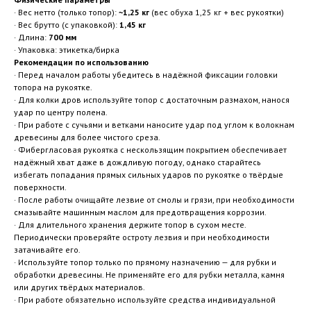
· Вес нетто (только топор):
~1,25 кг
(вес обуха 1,25 кг + вес рукоятки)
· Вес брутто (с упаковкой):
1,45 кг
· Длина:
700 мм
· Упаковка: этикетка/бирка
Рекомендации по использованию
· Перед началом работы убедитесь в надёжной фиксации головки
топора на рукоятке.
· Для колки дров используйте топор с достаточным размахом, нанося
удар по центру полена.
· При работе с сучьями и ветками наносите удар под углом к волокнам
древесины для более чистого среза.
· Фибергласовая рукоятка с нескользящим покрытием обеспечивает
надёжный хват даже в дождливую погоду, однако старайтесь
избегать попадания прямых сильных ударов по рукоятке о твёрдые
поверхности.
· После работы очищайте лезвие от смолы и грязи, при необходимости
смазывайте машинным маслом для предотвращения коррозии.
· Для длительного хранения держите топор в сухом месте.
Периодически проверяйте остроту лезвия и при необходимости
затачивайте его.
· Используйте топор только по прямому назначению — для рубки и
обработки древесины. Не применяйте его для рубки металла, камня
или других твёрдых материалов.
· При работе обязательно используйте средства индивидуальной