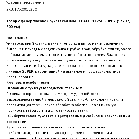
Ударные инструменты
SKU:
HAX0811250
Топор с фибергласовой рукояткой INGCO HAX0811250 SUPER (1250 г,
700 мм)
Назначение
Универсальный хозяйственный топор для выполнения различных
бытовых и походных задач: колка и рубка дров, обрубка сучьев, валка
небольших деревьев, а также другие работы по дереву. Благодаря
оптимальному весу и длине инструмент подходит для активного
использования в быту, на даче, в походах и на охоте. Относится к
линейке
SUPER
, рассчитанной на активное и профессиональное
использование.
Ключевые особенности
·
Кованый обух из углеродистой стали 45#
Головка топора изготовлена методом ударной ковки из
высококачественной углеродистой стали 45#. Технология ковки и
последующая термическая обработка обеспечивают высокую
прочность, твёрдость и долговечность лезвия.
·
Фибергласовая рукоятка с трёхцветным дизайном и нескользящим
покрытием
Рукоятка выполнена из высокопрочного стекловолокна
(фибергласа), который превосходит дерево по прочности и
долговечности. Трёхцветная конструкция с нескользящим покрытием