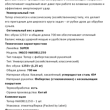
обеспечивает надёжный хват даже при работе во влажных условиях и
эффективно амортизирует удар.
·
Универсальный тип
Топор относится к классическому (хозяйственному) типу, что делает
его пригодным для широкого круга задач – от рубки дров до обрубки
сучьев.
·
Оптимальный вес и длина
Вес обуха 1250 г и общая длина 700 мм обеспечивают отличный
баланс между ударной мощью и удобством управления.
Технические характеристики
· Линейка:
SUPER
· Модель:
INGCO HAX0811250
· Тип товара: Топор с фибергласовой рукояткой
· Тип: Универсальный (хозяйственный, классический)
· Вес обуха:
1250 г (1,25 кг)
· Общая длина:
700 мм
· Материал обуха: Кованый, закалённый,
углеродистая сталь 45#
· Материал рукоятки:
Фиберглас (стекловолокно) с нескользящим
покрытием
· Термообработка:
есть
· Страна производства:
Китай
Комплектация
· Топор HAX0811250 – 1 шт.
· Упаковка: этикетка/бирка (Packed by label)
Физические параметры